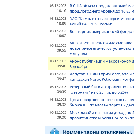
В США объем продаж автомобилей
03.12.2003
10:16
прошлогоднего уровня до 16.83 м
ЗАО "Комплексные энергетические
03.12.2003
10:09
акций РАО "ЕЭС Росии"
03.12.2003
Во вторник американский фондо
10:02
АК "СИБУР" предложила американ
03.12.2003
новой энергетической установки
09:55
млн долл
Анонс публикаций макроэкономич
03.12.2003
09:48
3 декабря
Депутат В.Юдин признался, что м
03.12.2003
09:42
канадская Noreх Petroleum, конф
Резервный банк Австралии повыс
03.12.2003
09:39
"овернайт" на 0.25 п.п. до 5.25%
Цена январских фьючерсов на нефт
03.12.2003
09:32
бирже IPE по итогам торгов 2 дек
Москомзайм выплатил доход по 5
03.12.2003
09:30
правительства Москвы 24-го выпу
Комментарии отключены.