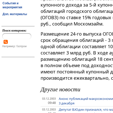
События и
купонного дохода за 5-й купон
мероприятия
облигаций городского облигац
Доп. материалы
(ОГОВЗ) по ставке 15% годовых
руб., сообщил Москомзайм.
Поиск котировок:
Размещение 24-го выпуска ОГОВЗ
срок обращения облигаций - 3
одной облигации составляет 1
Например: Газпром
составляет 3 млрд руб. В ходе
размещению облигаций 18 сент
в полном объеме под доходнос
имеют постоянный купонный д
производится ежеквартально, с
Другие новости
Анонс публикаций макроэкономич
03.12.2003
09:48
3 декабря
Депутат В.Юдин признался, что м
03.12.2003