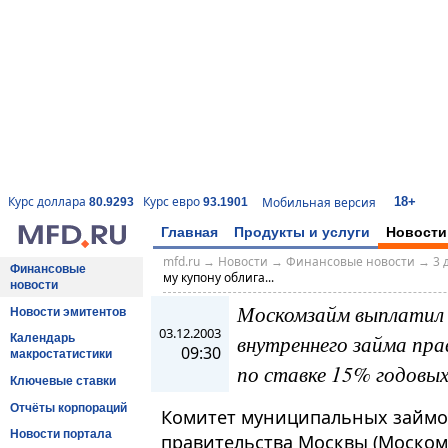
18+
Курс доллара
Курс евро
Мобильная версия
80.9293
93.1901
Главная
Продукты и услуги
Новости
mfd.ru
→
Новости
→
Финансовые новости
→
3 
Финансовые
му купону облига...
новости
Москомзайм выплатил д
Новости эмитентов
03.12.2003
внутреннего займа пра
Календарь
09:30
макростатистики
по ставке 15% годовы
Ключевые ставки
Отчёты корпораций
Комитет муниципальных займо
Новости портала
правительства Москвы (Моском