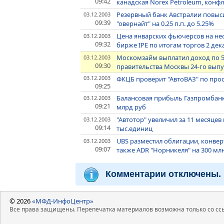
09:42
канадская Noreх Petroleum, конф
Резервный банк Австралии повыс
03.12.2003
09:39
"овернайт" на 0.25 п.п. до 5.25%
Цена январских фьючерсов на нефт
03.12.2003
09:32
бирже IPE по итогам торгов 2 дек
Москомзайм выплатил доход по 5
03.12.2003
09:30
правительства Москвы 24-го выпу
03.12.2003
ФКЦБ проверит "АвтоВАЗ" по про
09:25
Балансовая прибыль Газпромбанка
03.12.2003
09:21
млрд руб
"Автотор" увеличил за 11 месяцев
03.12.2003
09:14
тыс.единиц
UBS разместил облигации, конверт
03.12.2003
09:07
также ADR "Норникеля" на 300 млн
Комментарии отключены.
© 2026
«МФД-ИнфоЦентр»
Все права защищены. Перепечатка материалов возможна только со ссы