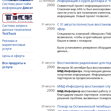
Информация о курсе доллара и "п
22 сентября
Система реал-тайм
2000
Совместный проект информационного а
информации
Дикси+
Спасения wap.mfd.ru был анонсирован 
смогли учесть все пожелания клиенто
информация. Новый проект позволит...
C 31 августа полностью восстанов
31 августа
Система запроса
2000
эфир.
данных теханализа
Специалисты компаний «Микроэкс-Пэйд
TickTrack
возможное, чтобы в кратчайшие сроки
башне в связи с пожаром.
Реклама и
маркетинговые
Было установлено резервное оборудов
услуги
данных...
Цены и оферта
Восстановлен радиоканал для п
31 августа
Все продукты и
2000
услуги
Вечером 30 сентября был восстановлен
а, получающим данные
МФД-ИнфоЦентр
получения информации.
Информацион
партнеров за профессионализм и...
МФД-ИнфоЦентр восстановил спу
29 августа
2000
восстановил работу с
МФД-ИнфоЦентр
благодарим наших партнеров -компании
решение проблем, вызванных пожаром
Пожар на Останкинской телебаш
29 августа
2000
альтернативные способы переда