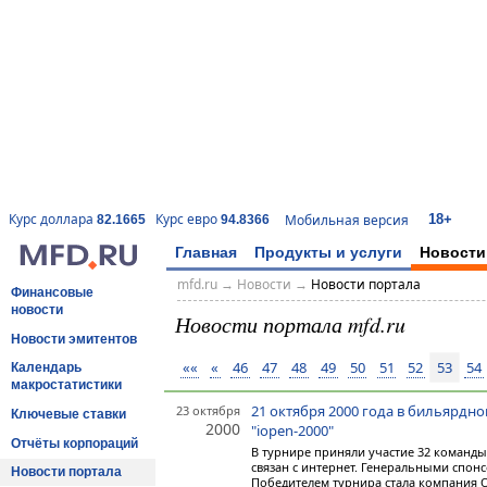
18+
Курс доллара
Курс евро
Мобильная версия
82.1665
94.8366
Главная
Продукты и услуги
Новости
mfd.ru
→
Новости
→
Новости портала
Финансовые
новости
Новости портала mfd.ru
Новости эмитентов
««
«
46
47
48
49
50
51
52
53
54
Календарь
макростатистики
21 октября 2000 года в бильярдн
23 октября
Ключевые ставки
2000
"iopen-2000"
Отчёты корпораций
В турнире приняли участие 32 команды
связан с интернет. Генеральными спон
Новости портала
Победителем турнира стала компания ОСС