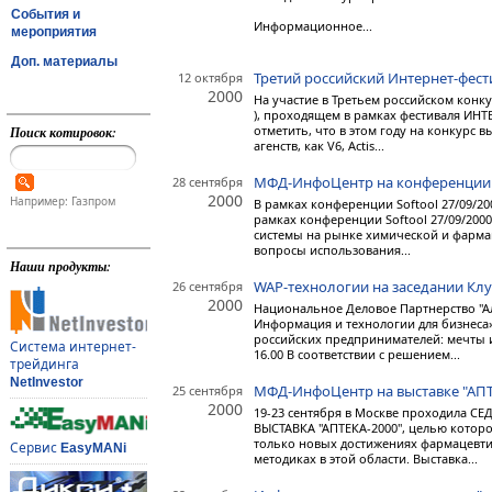
События и
Информационное...
мероприятия
Доп. материалы
Третий российский Интернет-фес
12 октября
2000
На участие в Третьем российском конкурс
), проходящем в рамках фестиваля ИНТ
отметить, что в этом году на конкурс
Поиск котировок:
агенств, как V6, Actis...
МФД-ИнфоЦентр на конференции 
28 сентября
2000
Например: Газпром
В рамках конференции Softool 27/09/20
рамках конференции Softool 27/09/2000
системы на рынке химической и фарма
вопросы использования...
Наши продукты:
WAP-технологии на заседании К
26 сентября
2000
Национальное Деловое Партнерство "А
Информация и технологии для бизнеса»
российских предпринимателей: мечты и 
Система интернет-
16.00 В соответствии с решением...
трейдинга
NetInvestor
МФД-ИнфоЦентр на выставке "АПТ
25 сентября
2000
19-23 сентября в Москве проходил
ВЫСТАВКА "АПТЕКА-2000", целью котор
только новых достижениях фармацевти
Сервис
EasyMANi
методиках в этой области. Выставка...