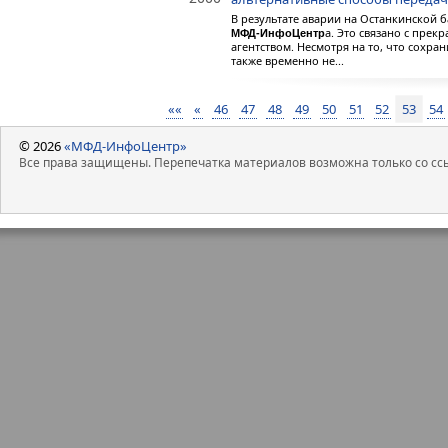
В результате аварии на Останкинской
а. Это связано с пре
МФД-ИнфоЦентр
агентством. Несмотря на то, что сохра
также временно не...
««
«
46
47
48
49
50
51
52
53
54
© 2026
«МФД-ИнфоЦентр»
Все права защищены. Перепечатка материалов возможна только со ссы