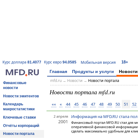
18+
Курс доллара
Курс евро
Мобильная версия
81.4077
94.0585
Главная
Продукты и услуги
Новости
mfd.ru
→
Новости
→
Новости портала
Финансовые
новости
Новости портала mfd.ru
Новости эмитентов
««
«
44
45
46
47
48
49
50
51
52
Календарь
макростатистики
Информация на MFD.RU стала пол
2 апреля
Ключевые ставки
2001
Финансовый портал MFD.RU стал для м
Отчёты корпораций
оперативной финансовой информации и
сделать максимально удобным для клие
Новости портала