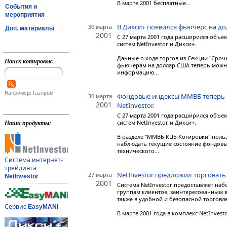
В марте 2001 бесплатные...
События и
мероприятия
В Дикси+ появился фьючерс на д
30 марта
Доп. материалы
2001
C 27 марта 2001 года расширился объ
систем NetInvestor и Дикси+.
Данные о ходе торгов из Секции "Cроч
Поиск котировок:
фьючерам на доллар США теперь можн
информацию...
Например: Газпром
Фондовые индексы ММВБ теперь м
30 марта
2001
NetInvestor.
C 27 марта 2001 года расширился объ
систем NetInvestor и Дикси+.
Наши продукты:
В разделе "ММВБ КЦБ Котировки" поль
наблюдать текущие состояние фондовы
технического...
Система интернет-
трейдинга
NetInvestor предложил торговать
27 марта
NetInvestor
2001
Система NetInvestor предоставляет на
группам клиентов, заинтересованным 
также в удобной и безопасной торговл
Сервис
EasyMANi
В марте 2001 года в комплекс NetInves