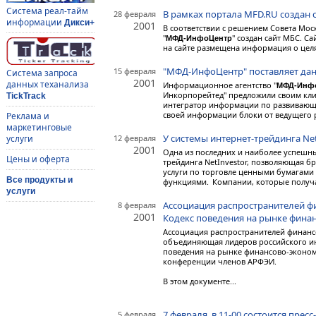
Система реал-тайм
В рамках портала MFD.RU создан 
28 февраля
информации
Дикси+
2001
В соответствии с решением Совета Мо
"
" создан сайт МБС. С
МФД-ИнфоЦентр
на сайте размещена информация о целя
"МФД-ИнфоЦентр" поставляет дан
15 февраля
Система запроса
2001
данных теханализа
Информационное агентство "
МФД-Инф
Инкорпорейтед" предложили своим кл
TickTrack
интегратор информации по развивающи
своей информации блоки от ведущего р
Реклама и
маркетинговые
У системы интернет-трейдинга Ne
12 февраля
услуги
2001
Одна из последних и наиболее успешн
Цены и оферта
трейдинга NetInvestor, позволяющая б
услуги по торговле ценными бумагами 
Все продукты и
функциями.
Компании, которые получаю
услуги
Ассоциация распространителей 
8 февраля
2001
Кодекс поведения на рынке фин
Ассоциация распространителей финан
объединяющая лидеров российского и
поведения на рынке финансово-эконом
конференции членов АРФЭИ.
В этом документе...
7 февраля, в 11-00 состоится пре
5 февраля