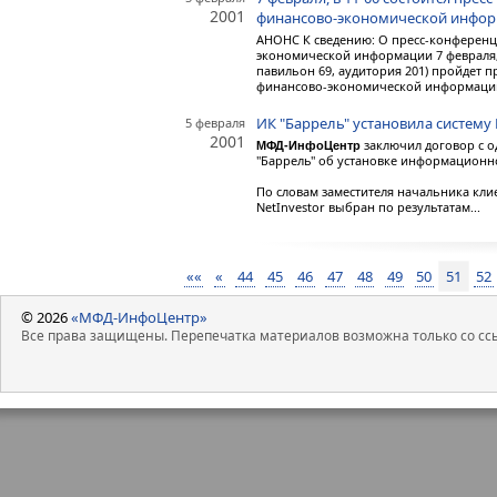
2001
финансово-экономической инфо
АНОНС К сведению: О пресс-конференц
экономической информации 7 февраля, 
павильон 69, аудитория 201) пройдет 
финансово-экономической информации 
ИК "Баррель" установила систем
5 февраля
2001
заключил договор с 
МФД-ИнфоЦентр
"Баррель" об установке информационно
По словам заместителя начальника кли
NetInvestor выбран по результатам...
««
«
44
45
46
47
48
49
50
51
52
© 2026
«МФД-ИнфоЦентр»
Все права защищены. Перепечатка материалов возможна только со ссы