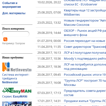
10.02.2026, 20:22
События и
списки ЕС - EUobserver
мероприятия
Квартиры еще 12 застройщи
25.08.2025, 07:00
Доп. материалы
Wildberries
Новым гендиректором "Авто
23.05.2022, 13:32
Максим Соколов
Поиск котировок:
ОБЗОР – Рынок акций РФ ра
29.08.2019, 14:44
внешнего фона
01.07.2019, 00:00
Россия переходит на новые 
Например: Газпром
11.04.2019, 11:35
Совет директоров "Трансне
29.08.2017, 16:13
ЛСР в I полугодии получил
Наши продукты:
11.08.2017, 10:36
Moody's подтвердило рейти
ЛСР не потребуется дополн
28.06.2017, 18:36
под реновацию
20.06.2017, 09:45
Российский рынок: итоги 1
Система интернет-
трейдинга
"Группа ЛСР" построит 70 т
29.05.2017, 16:08
NetInvestor
Москвы
Председатель совета дирек
07.03.2017, 17:13
состав
Сервис
EasyMANi
17.01.2017, 14:31
Продажи жилья "Группы ЛСР"