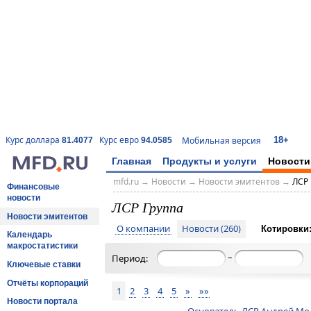
18+
Курс доллара
Курс евро
Мобильная версия
81.4077
94.0585
Главная
Продукты и услуги
Новости
mfd.ru
→
Новости
→
Новости эмитентов
→
ЛСР 
Финансовые
новости
ЛСР Группа
Новости эмитентов
О компании
Новости (260)
Котировки
Календарь
макростатистики
–
Период:
Ключевые ставки
Отчёты корпораций
1
2
3
4
5
»
»»
Новости портала
Основатель ЛСР Андрей Мо