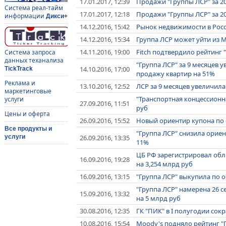
17.01.2017, 12:39
Продажи "Группы ЛСР" за 20
Система реал-тайм
17.01.2017, 12:18
Продажи "Группы ЛСР" за 20
информации
Дикси+
14.12.2016, 15:42
Рынок недвижимости в Росс
14.12.2016, 15:34
Группа ЛСР может уйти из 
14.11.2016, 19:00
Fitch подтвердило рейтинг 
Система запроса
данных теханализа
"Группа ЛСР" за 9 месяцев
14.10.2016, 17:00
TickTrack
продажу квартир на 51%
Реклама и
13.10.2016, 12:52
ЛСР за 9 месяцев увеличил
маркетинговые
"Транспортная концессионн
услуги
27.09.2016, 11:51
руб
Цены и оферта
26.09.2016, 15:52
Новый ориентир купона по о
Все продукты и
"Группа ЛСР" снизила ориен
26.09.2016, 13:35
услуги
11%
ЦБ РФ зарегистрировал обл
16.09.2016, 19:28
на 3,254 млрд руб
16.09.2016, 13:15
"Группа ЛСР" выкупила по о
"Группа ЛСР" намерена 26 
15.09.2016, 13:32
на 5 млрд руб
30.08.2016, 12:35
ГК "ПИК" в I полугодии со
10.08.2016, 15:54
Moody's подняло рейтинг "