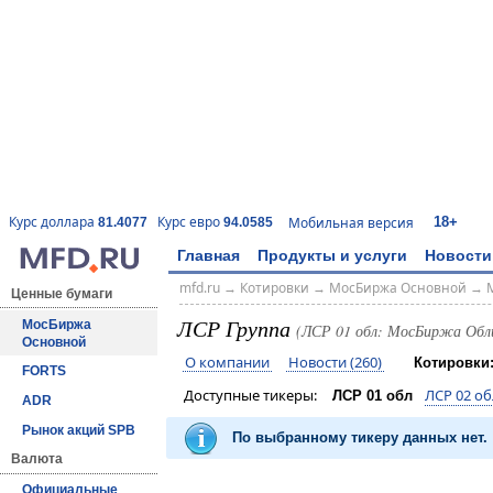
18+
Курс доллара
Курс евро
Мобильная версия
81.4077
94.0585
Главная
Продукты и услуги
Новости
mfd.ru
→
Котировки
→
МосБиржа Основной
→
Ценные бумаги
ЛСР Группа
МосБиржа
(ЛСР 01 обл: МосБиржа Обл
Основной
О компании
Новости (260)
Котировки
FORTS
Доступные тикеры:
ЛСР 02 об
ЛСР 01 обл
ADR
Рынок акций SPB
По выбранному тикеру данных нет.
Валюта
Официальные