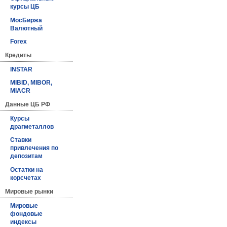
курсы ЦБ
МосБиржа
Валютный
Forex
Кредиты
INSTAR
MIBID, MIBOR,
MIACR
Данные ЦБ РФ
Курсы
драгметаллов
Ставки
привлечения по
депозитам
Остатки на
корсчетах
Мировые рынки
Мировые
фондовые
индексы