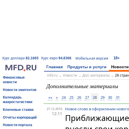
18+
Курс доллара
Курс евро
Мобильная версия
82.1665
94.8366
Главная
Продукты и услуги
Новости
mfd.ru
→
Новости
→
Доп. материалы
→
28 стра
Финансовые
новости
Дополнительные материалы
Новости эмитентов
««
«
24
25
26
27
28
29
30
31
Календарь
макростатистики
Новое слово в оформлении новог
27.12.2010
Ключевые ставки
12:11
Приближающиес
Отчёты корпораций
Новости портала
внесли свои ко