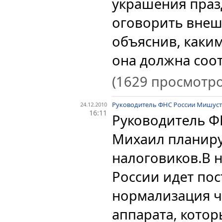
украшения праз
оговорить внеш
объяснив, каки
она должна соотв
(1629 просмотро
Руководитель ФНС России Мишуст
24.12.2010
16:11
Руководитель Ф
Михаил планиру
налоговиков.
В 
России идет по
нормализация ч
аппарата, котор