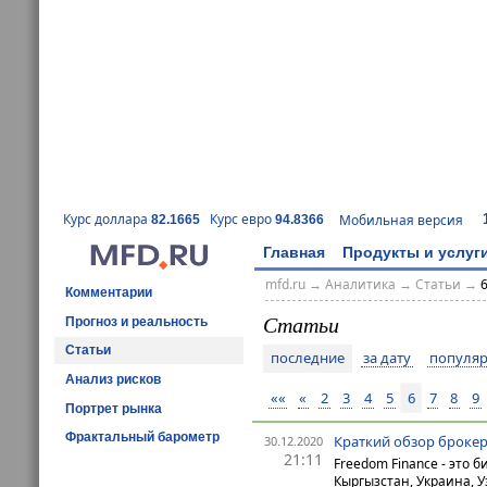
Курс доллара
Курс евро
Мобильная версия
82.1665
94.8366
Главная
Продукты и услуг
mfd.ru
→
Аналитика
→
Статьи
→
Комментарии
Статьи
Прогноз и реальность
Статьи
последние
за дату
популяр
Анализ рисков
««
«
2
3
4
5
6
7
8
9
Портрет рынка
Фрактальный барометр
Краткий обзор брокер
30.12.2020
21:11
Freedom Finance - это 
Кыргызстан, Украина, У