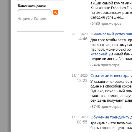
акции самой компании 
Поиск котировок:
Казахстане Freedom Fin
на американском рынке
Сегодня успешно...
Например: Газпром
(6430 просмотров)
Финансовый успех зав
26.11.2020
14:46
Для того чтобы взять 
отличаться, поэтому с
паспорт, можно быстро
историей
.
Данный банк 
недвижимость. Без зало
(7424 просмотра)
Стратегии инвестора
21.11.2020
12:23
У каждого человека ес
один из способов сохр
Однако, печальный опы
смогли с помощью вауч
сей день получают див
(8748 просмотров)
Обучение трейдингу
17.11.2020
08:55
Трейдинг – это возмож
быть торговля ценными