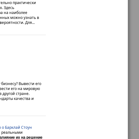
тельно практически
. Здесь
а на наиболее
анных можно узнать в
ероятности. Для...
 бизнесу? Вывести его
вести его на мировую
 другой стране.
ндарты качества и
 о Барклай Стоун
 с реальными
влияние их на решение