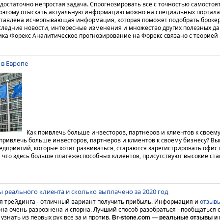
 достаточно непростая задача. Спрогнозировать все с точностью самостоя
оэтому отыскать актуальную информацию можно на специальных порталах
тавлена исчерпывающая информация, которая поможет подобрать брокер
следние новости, интересные изменения и множество других полезных д
ика Форекс
Аналитическое прогнозирование на Форекс связано с теорией в
 в Европе
Как привлечь больше инвесторов, партнеров и клиентов к своему
 привлечь больше инвесторов, партнеров и клиентов к своему бизнесу? Вы
дприятий, которые хотят развиваться, стараются зарегистрировать офис в
, что здесь больше платежеспособных клиентов, присутствуют высокие ста
вы реального клиента и сколько выплачено за 2020 год
я трейдинга - отличный вариант получить прибыль. Информация и
отзывы
 она очень разрознена и спорна. Лучший способ разобраться - пообщаться
знать из первых рук все за и против.
Br-stone.com — реальные отзывы и 