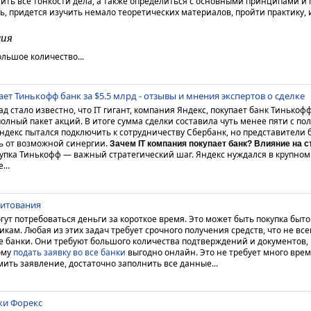
ить все тонкости дела, а также определиться с основными принципами и
ь, придется изучить немало теоретических материалов, пройти практику,
ния
льшое количество...
ет Тинькофф банк за $5.5 млрд - отзывы и мнения экспертов о сделке
д стало известно, что IT гигант, компания Яндекс, покупает банк Тинькоф
олный пакет акций. В итоге сумма сделки составила чуть менее пяти с п
ндекс пытался подключить к сотрудничеству Сбербанк, но представители б
ь от возможной синергии.
Зачем IT компания покупает банк? Влияние на 
окупка Тинькофф — важный стратегический шаг. Яндекс нуждался в крупно
...
дитования
гут потребоваться деньги за короткое время. Это может быть покупка быт
ам. Любая из этих задач требует срочного получения средств, что не все
 банки. Они требуют большого количества подтверждений и документов, 
ому
подать заявку во все банки
выгодно онлайн. Это не требует много вре
ить заявление, достаточно заполнить все данные...
ки Форекс