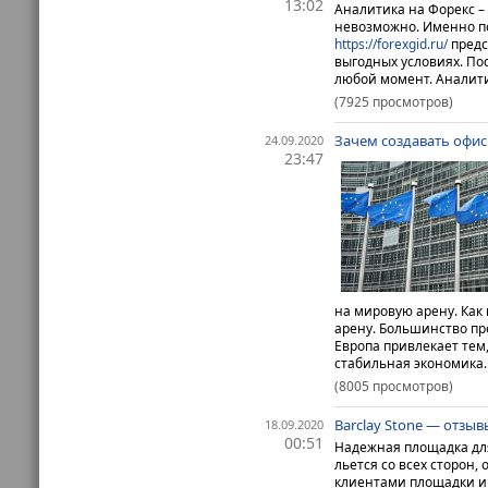
13:02
Аналитика на Форекс –
невозможно. Именно п
https://forexgid.ru/
предс
выгодных условиях. По
любой момент.
Аналит
(7925 просмотров)
Зачем создавать офис
24.09.2020
23:47
на мировую арену.
Как
арену. Большинство пре
Европа привлекает тем
стабильная экономика.
(8005 просмотров)
Barclay Stone — отзы
18.09.2020
00:51
Надежная площадка дл
льется со всех сторон,
клиентами площадки и у