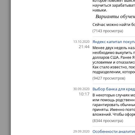
которое поможет выясн
научиться зарабатыват
навыки.
Варианты обуче
Сейчас можно найти бо
(7143 просмотра)
Яндекс капитал покупа
13.10.2020
21:44
Менее двух недель наза
необходимо выкупить п
долларов США. Ранее Я
условиями и отказалис
Как стало известно, п
подразделении, которое
(9427 просмотров)
Выбор банка для кре
30.09.2020
10:17
В некоторых случаях мо
или помощь родственник
гарантировать обычные
приняты. Именно поэт
вложений.
Чтобы оформ
(8344 просмотра)
Особенности аналити
29.09.2020