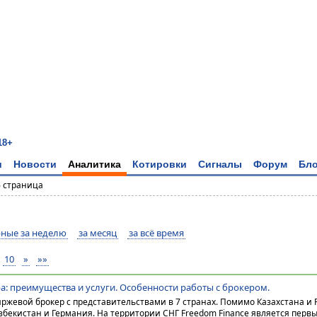
18+
и
Новости
Аналитика
Котировки
Сигналы
Форум
Бло
6 страница
ные за неделю
за месяц
за всё время
10
»
»»
а: преимущества и услуги. Особенности работы с брокером.
биржевой брокер с представительствами в 7 странах. Помимо Казахстана и Р
збекистан и Германия. На территории СНГ Freedom Finance является первы