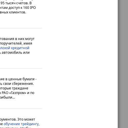
5 тысяч счетов. В
там доступ к 160 IPO
ивных клиентов.
тования в них могут
 поручителей, имея
плохой кредитной
ть автомобиль или
ие в ценные бумаги -
ь свои сбережения.
которые граждане
 РАО «Газпром» и по
ибыли...
рументов. Это может
ое
обучение трейдингу
,