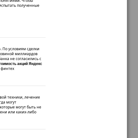
 понятиями. Чтобы
 испытать полученные
ф. По условиям сделки
оловиной миллиардов
анка не согласились с
стоимость акций Яндекс
м финтех
овой техники, лечение
гда могут
которые могут быть не
мени или каких-либо