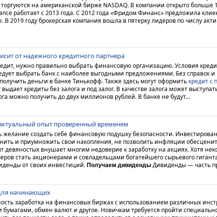
торгуются на американской бирже NASDAQ. В компании открыто больше 19
ance работает с 2013 года.
С 2012 года «Фридом Финанс» предложила клиен
. В 2019 году брокерская компания вошла в пятерку лидеров по числу акт
исит от надежного кредитного партнера
кредит, нужно правильно выбрать финансовую организацию. Условия креди
ледует выбрать банк с наиболее выгодными предложениями. Без справок и
 получить деньги в банке Тинькофф. Также здесь могут оформить
кредит с 
выдает кредиты без залога и под залог. В качестве залога может выступа
га можно получить до двух миллионов рублей. В банке не будут...
: актуальный опыт проверенный временем
ть желание создать себе финансовую подушку безопасности. Инвестирован
анить и приумножить свои накопления, не позволить инфляции обесценит
т девяностых внушает многим недоверие к заработку на акциях. Хотя не
еров стать акционерами и совладельцами богатейшего сырьевого гиганта
иденды от своих инвестиций.
Дивиденды — часть пр
Получаем дивиденды
 для начинающих
ность заработка на финансовых биржах с использованием различных инст
 бумагами, обмен валют и другое. Новичкам требуется пройти специальн