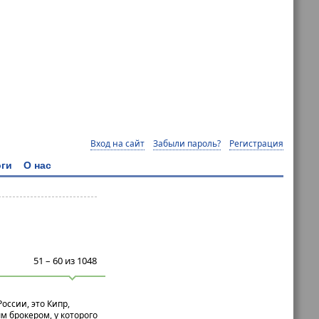
Вход на сайт
Забыли пароль?
Регистрация
ги
О нас
51 – 60 из 1048
оссии, это Кипр,
м брокером, у которого