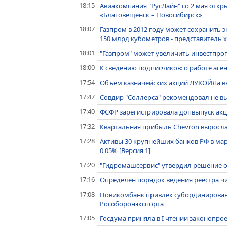
18:15
Авиакомпания "РусЛайн" со 2 мая откр
«Благовещенск – Новосибирск»
18:07
Газпром в 2012 году может сохранить э
150 млрд кубометров - представитель 
18:01
"Газпром" может увеличить инвестпрогр
18:00
К сведению подписчиков: о работе аге
17:54
Объем казначейских акций ЛУКОЙЛа вы
17:47
Совдир "Соллерса" рекомендовал не в
17:40
ФСФР зарегистрировала допвыпуск ак
17:32
Квартальная прибыль Chevron выросла 
17:28
Активы 30 крупнейших банков РФ в март
0,05% [Версия 1]
17:20
"Гидромашсервис" утвердил решение о
17:16
Определен порядок ведения реестра ч
17:08
Новикомбанк привлек субординированн
Рособоронэкспорта
17:05
Госдума приняла в I чтении законопрое