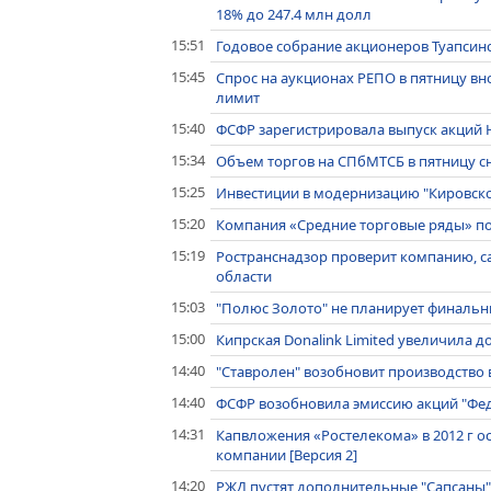
18% до 247.4 млн долл
15:51
Годовое собрание акционеров Туапсин
15:45
Спрос на аукционах РЕПО в пятницу в
лимит
15:40
ФСФР зарегистрировала выпуск акций 
15:34
Объем торгов на СПбМТСБ в пятницу сни
15:25
Инвестиции в модернизацию "Кировског
15:20
Компания «Средние торговые ряды» под
15:19
Ространснадзор проверит компанию, с
области
15:03
"Полюс Золото" не планирует финальны
15:00
Кипрская Donalink Limited увеличила д
14:40
"Ставролен" возобновит производство 
14:40
ФСФР возобновила эмиссию акций "Фе
14:31
Капвложения «Ростелекома» в 2012 г ос
компании [Версия 2]
14:20
РЖД пустят дополнительные "Сапсаны"