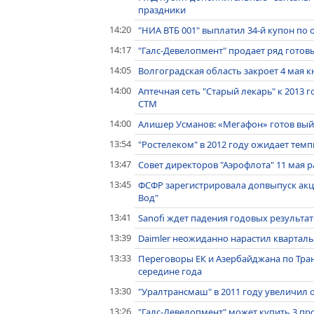
праздники
14:20
"НИА ВТБ 001" выплатил 34-й купон по 
14:17
"Галс-Девелопмент" продает ряд гото
14:05
Волгоградская область закроет 4 мая к
14:00
Аптечная сеть "Старый лекарь" к 2013 г
СТМ
14:00
Алишер Усманов: «Мегафон» готов вый
13:54
"Ростелеком" в 2012 году ожидает тем
13:47
Совет директоров "Аэрофлота" 11 мая 
13:45
ФСФР зарегистрировала допвыпуск ак
Вод"
13:41
Sanofi ждет падения годовых результа
13:39
Daimler неожиданно нарастил кварта
13:33
Переговоры ЕК и Азербайджана по Тра
середине года
13:30
"Уралтрансмаш" в 2011 году увеличил 
13:26
"Галс-Девелопмент" может купить 3 пр