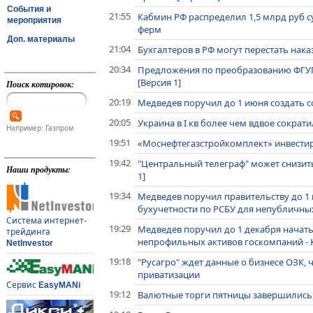
События и
21:55
Кабмин РФ распределил 1,5 млрд руб 
мероприятия
ферм
Доп. материалы
21:04
Бухгалтеров в РФ могут перестать нак
20:34
Предложения по преобразованию ФГУП
[Версия 1]
Поиск котировок:
20:19
Медведев поручил до 1 июня создать с
20:05
Украина в I кв более чем вдвое сократи
Например: Газпром
19:51
«Моснефтегазстройкомплект» инвестируе
19:42
"Центральный телеграф" может снизить
Наши продукты:
1]
19:34
Медведев поручил правительству до 1
бухучетности по РСБУ для непубличны
Система интернет-
19:29
Медведев поручил до 1 декабря начат
трейдинга
непрофильных активов госкомпаний -
NetInvestor
19:18
"Русагро" ждет данные о бизнесе ОЗК,
приватизации
Сервис
EasyMANi
19:12
Валютные торги пятницы завершились 