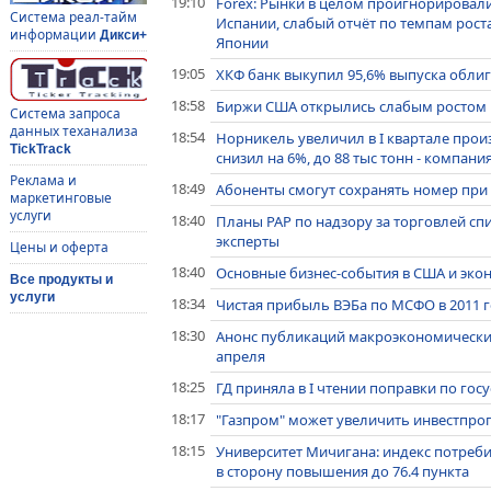
19:10
Forex: Рынки в целом проигнорировал
Система реал-тайм
Испании, слабый отчёт по темпам рос
информации
Дикси+
Японии
19:05
ХКФ банк выкупил 95,6% выпуска облиг
18:58
Биржи США открылись слабым ростом п
Система запроса
данных теханализа
18:54
Норникель увеличил в I квартале произ
TickTrack
снизил на 6%, до 88 тыс тонн - компани
Реклама и
18:49
Абоненты смогут сохранять номер при 
маркетинговые
услуги
18:40
Планы РАР по надзору за торговлей сп
эксперты
Цены и оферта
18:40
Основные бизнес-события в США и эко
Все продукты и
услуги
18:34
Чистая прибыль ВЭБа по МСФО в 2011 год
18:30
Анонс публикаций макроэкономически
апреля
18:25
ГД приняла в I чтении поправки по гос
18:17
"Газпром" может увеличить инвестпрогр
18:15
Университет Мичигана: индекс потреб
в сторону повышения до 76.4 пункта