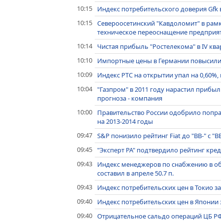
10:15
Индекс потребительского доверия Gfk в
10:15
Североосетинский "Кавдоломит" в рамк
техническое переоснащение предприя
10:14
Чистая прибыль "Ростелекома" в IV ква
10:10
Импортные цены в Германии повысилис
10:09
Индекс РТС на открытии упал на 0,60%,
10:04
"Газпром" в 2011 году нарастил прибыл
прогноза - компания
10:00
Правительство России одобрило поправ
на 2013-2014 годы
09:47
S&P понизило рейтинг Fiat до "ВВ-" с "В
09:45
"Эксперт РА" подтвердило рейтинг кр
09:43
Индекс менеджеров по снабжению в 
составил в апреле 50.7 п.
09:43
Индекс потребительских цен в Токио за
09:40
Индекс потребительских цен в Японии 
09:40
Отрицательное сальдо операций ЦБ РФ 