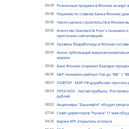
09:39
Розничные продажи в Японии за март в
09:38
Решение по ставкам Банка Японии: диа
09:36
Число начала строительств в Японии в
09:35
Агентство Standard & Poor`s понизило 
прогнозом «негативный»
09:34
Уровень безработицы в Японии состави
09:30
Анонс публикаций макроэкономически
апреля
09:06
Банк Японии сохранил базовую процентн
08:36
S&P понизило рейтинг Fiat до "ВВ-" с "
08:07
ПОВТОР - МЭР РФ доработает прогноз д
08:03
ПРОГНОЗ - Чистая прибыль "Ростелеком
рублей
08:02
Акционеры "Башнефти" обсудят реорг
07:34
Совет директоров "Русала" 11 мая обсу
04:26
Биржи АТР открылись в плюсе