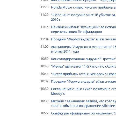
11:28
Honda Motor снизил чистую прибыль за 
11:20
"ЭМАльянс" получил чистый убыток за 2
2010 г
11:15
Пензенский банк "Кузнецкий" во испо
перечень своих бенефициаров
11:04
Продажи "Фармстандарта" в I кв снизили
11:00
Аккционеры "Амурского металлиста" 25
итогам 2011 года
10:59
Консолидированная выручка "Протека" в
10:45
"Мечел" выплатил 11-й купон по облиг
10:44
Чистая прибыль Total снизилась в I квар
10:32
Продажи "Фармстандарта" в I кв снизили
10:30
Соглашения с Eni и Exxon позитивно ск
Moody's
10:30
Михаил Саакашвили заявил, что готов уй
тела" в обмен на возвращение Абхази
10:22
Совфед ратифицировал соглашение с 