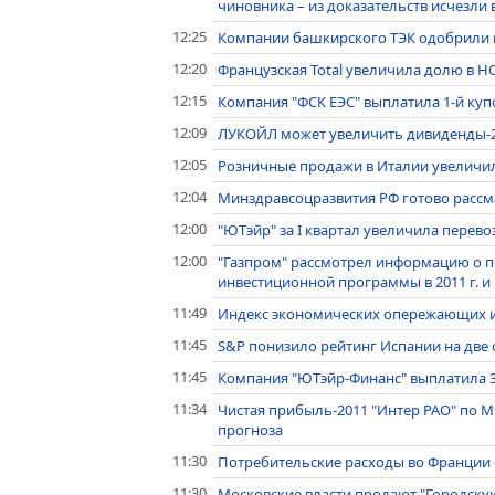
чиновника – из доказательств исчезли
12:25
Компании башкирского ТЭК одобрили п
12:20
Французская Total увеличила долю в Н
12:15
Компания "ФСК ЕЭС" выплатила 1-й куп
12:09
ЛУКОЙЛ может увеличить дивиденды-201
12:05
Розничные продажи в Италии увеличил
12:04
Минздравсоцразвития РФ готово рассм
12:00
"ЮТэйр" за I квартал увеличила перевоз
12:00
"Газпром" рассмотрел информацию о п
инвестиционной программы в 2011 г. и в
11:49
Индекс экономических опережающих ин
11:45
S&P понизило рейтинг Испании на две 
11:45
Компания "ЮТэйр-Финанс" выплатила 3
11:34
Чистая прибыль-2011 "Интер РАО" по МС
прогноза
11:30
Потребительские расходы во Франции с
11:30
Московские власти продают "Городск