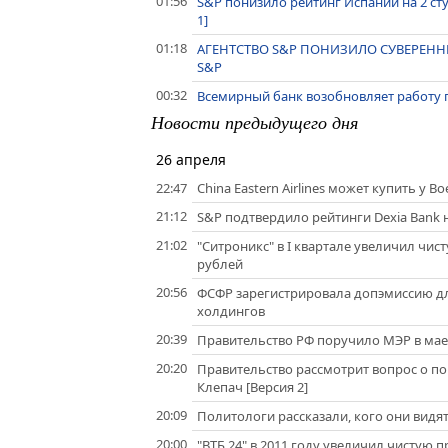
01:56
S&P понизило рейтинг Испании на 2 ступ
1]
01:18
АГЕНТСТВО S&P ПОНИЗИЛО СУВЕРЕННЫЙ
S&P
00:32
Всемирный банк возобновляет работу 
Новости предыдущего дня
26 апреля
22:47
China Eastern Airlines может купить у B
21:12
S&P подтвердило рейтинги Dexia Bank н
21:02
"Ситроникс" в I квартале увеличил чист
рублей
20:56
ФСФР зарегистрировала допэмиссию дл
холдингов
20:39
Правительство РФ поручило МЭР в мае 
20:20
Правительство рассмотрит вопрос о п
Клепач [Версия 2]
20:09
Политологи рассказали, кого они видя
20:00
"ВТБ 24" в 2011 году увеличил чистую п