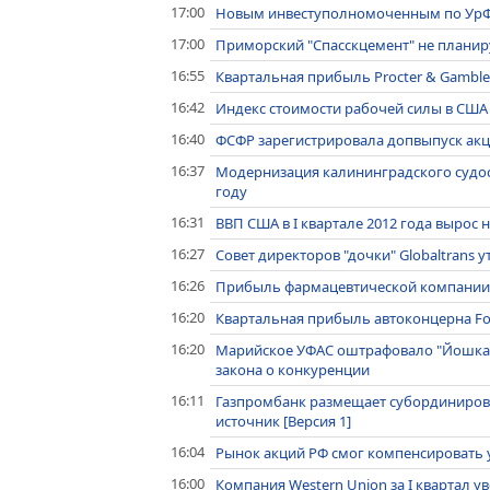
17:00
Новым инвеступолномоченным по УрФ
17:00
Приморский "Спасскцемент" не планиру
16:55
Квартальная прибыль Procter & Gamble
16:42
Индекс стоимости рабочей силы в США в
16:40
ФСФР зарегистрировала допвыпуск акц
16:37
Модернизация калининградского судост
году
16:31
ВВП США в I квартале 2012 года вырос 
16:27
Совет директоров "дочки" Globaltrans
16:26
Прибыль фармацевтической компании M
16:20
Квартальная прибыль автоконцерна Fo
16:20
Марийское УФАС оштрафовало "Йошкар-
закона о конкуренции
16:11
Газпромбанк размещает субординирова
источник [Версия 1]
16:04
Рынок акций РФ смог компенсировать у
16:00
Компания Western Union за I квартал 