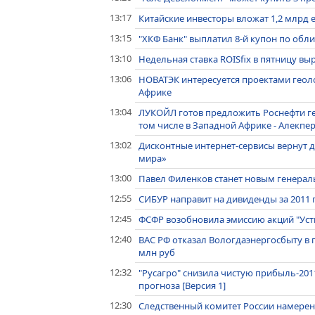
13:17
Китайские инвесторы вложат 1,2 млрд 
13:15
"ХКФ Банк" выплатил 8-й купон по обл
13:10
Недельная ставка ROISfix в пятницу выро
13:06
НОВАТЭК интересуется проектами геол
Африке
13:04
ЛУКОЙЛ готов предложить Роснефти ге
том числе в Западной Африке - Алекпе
13:02
Дисконтные интернет-сервисы вернут
мира»
13:00
Павел Филенков станет новым генера
12:55
СИБУР направит на дивиденды за 2011 г 
12:45
ФСФР возобновила эмиссию акций "Уст
12:40
ВАС РФ отказал Вологдаэнергосбыту в 
млн руб
12:32
"Русагро" снизила чистую прибыль-201
прогноза [Версия 1]
12:30
Следственный комитет России намерен 