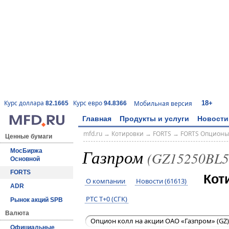
18+
Курс доллара
Курс евро
Мобильная версия
82.1665
94.8366
Главная
Продукты и услуги
Новости
mfd.ru
→
Котировки
→
FORTS
→
FORTS Опционы
Ценные бумаги
Газпром
МосБиржа
(GZ15250BL5
Основной
FORTS
Кот
О компании
Новости (61613)
ADR
РТС T+0 (СГК)
Рынок акций SPB
Валюта
Опцион колл на акции ОАО «Газпром» (GZ)
Официальные