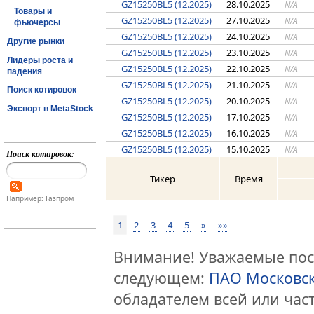
GZ15250BL5 (12.2025)
28.10.2025
N/A
Товары и
GZ15250BL5 (12.2025)
27.10.2025
N/A
фьючерсы
GZ15250BL5 (12.2025)
24.10.2025
N/A
Другие рынки
GZ15250BL5 (12.2025)
23.10.2025
N/A
Лидеры роста и
GZ15250BL5 (12.2025)
22.10.2025
N/A
падения
GZ15250BL5 (12.2025)
21.10.2025
N/A
Поиск котировок
GZ15250BL5 (12.2025)
20.10.2025
N/A
Экспорт в MetaStock
GZ15250BL5 (12.2025)
17.10.2025
N/A
GZ15250BL5 (12.2025)
16.10.2025
N/A
GZ15250BL5 (12.2025)
15.10.2025
N/A
Поиск котировок:
Тикер
Время
Например: Газпром
1
2
3
4
5
»
»»
Внимание! Уважаемые посе
следующем:
ПАО Московс
обладателем всей или час