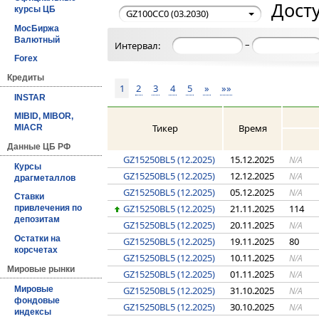
Досту
курсы ЦБ
GZ100CC0 (03.2030)
МосБиржа
Валютный
–
Интервал:
Forex
Кредиты
1
2
3
4
5
»
»»
INSTAR
MIBID, MIBOR,
Тикер
Время
MIACR
Данные ЦБ РФ
GZ15250BL5 (12.2025)
15.12.2025
N/A
Курсы
GZ15250BL5 (12.2025)
12.12.2025
N/A
драгметаллов
GZ15250BL5 (12.2025)
05.12.2025
N/A
Ставки
GZ15250BL5 (12.2025)
21.11.2025
114
привлечения по
депозитам
GZ15250BL5 (12.2025)
20.11.2025
N/A
Остатки на
GZ15250BL5 (12.2025)
19.11.2025
80
корсчетах
GZ15250BL5 (12.2025)
10.11.2025
N/A
Мировые рынки
GZ15250BL5 (12.2025)
01.11.2025
N/A
Мировые
GZ15250BL5 (12.2025)
31.10.2025
N/A
фондовые
GZ15250BL5 (12.2025)
30.10.2025
N/A
индексы