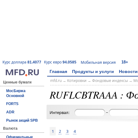
18+
Курс доллара
Курс евро
Мобильная версия
81.4077
94.0585
Главная
Продукты и услуги
Новости
mfd.ru
→
Котировки
→
Фондовые индексы
→
Мо
Ценные бумаги
RUFLCBTRAAA : Фо
МосБиржа
Основной
FORTS
–
Интервал:
ADR
Рынок акций SPB
Валюта
1
2
3
4
Официальные