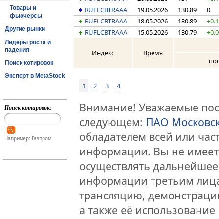
Товары и
RUFLCBTRAAA
19.05.2026
130.89
0
фьючерсы
RUFLCBTRAAA
18.05.2026
130.89
+0.1
Другие рынки
RUFLCBTRAAA
15.05.2026
130.79
+0.
Лидеры роста и
падения
Индекс
Время
по
Поиск котировок
Экспорт в MetaStock
1
2
3
4
Внимание! Уважаемые посе
Поиск котировок:
следующем:
ПАО Московс
обладателем всей или час
Например: Газпром
информации. Вы не имеет
осуществлять дальнейшее
информации третьим лица
трансляцию, демонстраци
а также её использование 