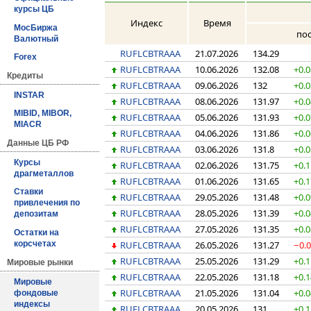
курсы ЦБ
Индекс
Время
МосБиржа
по
Валютный
RUFLCBTRAAA
21.07.2026
134.29
Forex
RUFLCBTRAAA
10.06.2026
132.08
+0.
Кредиты
RUFLCBTRAAA
09.06.2026
132
+0.
INSTAR
RUFLCBTRAAA
08.06.2026
131.97
+0.
MIBID, MIBOR,
RUFLCBTRAAA
05.06.2026
131.93
+0.
MIACR
RUFLCBTRAAA
04.06.2026
131.86
+0.
Данные ЦБ РФ
RUFLCBTRAAA
03.06.2026
131.8
+0.
Курсы
RUFLCBTRAAA
02.06.2026
131.75
+0.1
драгметаллов
RUFLCBTRAAA
01.06.2026
131.65
+0.
Ставки
RUFLCBTRAAA
29.05.2026
131.48
+0.
привлечения по
RUFLCBTRAAA
28.05.2026
131.39
+0.
депозитам
RUFLCBTRAAA
27.05.2026
131.35
+0.
Остатки на
RUFLCBTRAAA
26.05.2026
131.27
−0.
корсчетах
RUFLCBTRAAA
25.05.2026
131.29
+0.
Мировые рынки
RUFLCBTRAAA
22.05.2026
131.18
+0.
Мировые
RUFLCBTRAAA
21.05.2026
131.04
+0.
фондовые
индексы
RUFLCBTRAAA
20.05.2026
131
+0.