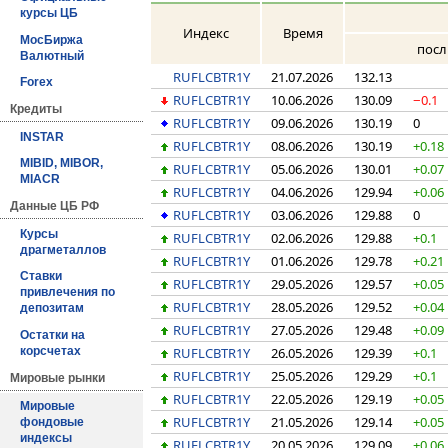
курсы ЦБ
Индекс
Время
МосБиржа
посл
Валютный
RUFLCBTR1Y
21.07.2026
132.13
Forex
RUFLCBTR1Y
10.06.2026
130.09
−0.1
Кредиты
RUFLCBTR1Y
09.06.2026
130.19
0
INSTAR
RUFLCBTR1Y
08.06.2026
130.19
+0.18
MIBID, MIBOR,
RUFLCBTR1Y
05.06.2026
130.01
+0.07
MIACR
RUFLCBTR1Y
04.06.2026
129.94
+0.06
Данные ЦБ РФ
RUFLCBTR1Y
03.06.2026
129.88
0
Курсы
RUFLCBTR1Y
02.06.2026
129.88
+0.1
драгметаллов
RUFLCBTR1Y
01.06.2026
129.78
+0.21
Ставки
RUFLCBTR1Y
29.05.2026
129.57
+0.05
привлечения по
RUFLCBTR1Y
28.05.2026
129.52
+0.04
депозитам
RUFLCBTR1Y
27.05.2026
129.48
+0.09
Остатки на
RUFLCBTR1Y
26.05.2026
129.39
+0.1
корсчетах
RUFLCBTR1Y
25.05.2026
129.29
+0.1
Мировые рынки
RUFLCBTR1Y
22.05.2026
129.19
+0.05
Мировые
RUFLCBTR1Y
21.05.2026
129.14
+0.05
фондовые
индексы
RUFLCBTR1Y
20.05.2026
129.09
+0.06