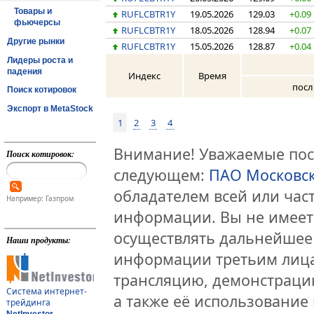
Товары и
RUFLCBTR1Y
19.05.2026
129.03
+0.09
фьючерсы
RUFLCBTR1Y
18.05.2026
128.94
+0.07
Другие рынки
RUFLCBTR1Y
15.05.2026
128.87
+0.04
Лидеры роста и
падения
Индекс
Время
посл
Поиск котировок
Экспорт в MetaStock
1
2
3
4
Внимание! Уважаемые посе
Поиск котировок:
следующем:
ПАО Московс
обладателем всей или час
Например: Газпром
информации. Вы не имеет
осуществлять дальнейшее
Наши продукты:
информации третьим лица
трансляцию, демонстраци
Система интернет-
а также её использование 
трейдинга
NetInvestor