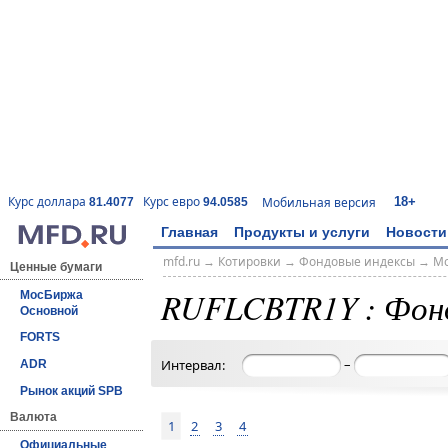
18+
Курс доллара
Курс евро
Мобильная версия
81.4077
94.0585
Главная
Продукты и услуги
Новости
mfd.ru
→
Котировки
→
Фондовые индексы
→
Мо
Ценные бумаги
RUFLCBTR1Y : Фон
МосБиржа
Основной
FORTS
–
Интервал:
ADR
Рынок акций SPB
Валюта
1
2
3
4
Официальные