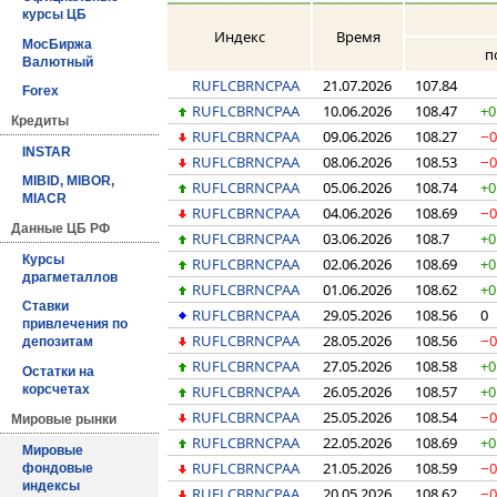
курсы ЦБ
Индекс
Время
МосБиржа
п
Валютный
RUFLCBRNCPAA
21.07.2026
107.84
Forex
RUFLCBRNCPAA
10.06.2026
108.47
+0
Кредиты
RUFLCBRNCPAA
09.06.2026
108.27
−0
INSTAR
RUFLCBRNCPAA
08.06.2026
108.53
−0
MIBID, MIBOR,
RUFLCBRNCPAA
05.06.2026
108.74
+0
MIACR
RUFLCBRNCPAA
04.06.2026
108.69
−0
Данные ЦБ РФ
RUFLCBRNCPAA
03.06.2026
108.7
+0
Курсы
RUFLCBRNCPAA
02.06.2026
108.69
+0
драгметаллов
RUFLCBRNCPAA
01.06.2026
108.62
+0
Ставки
RUFLCBRNCPAA
29.05.2026
108.56
0
привлечения по
RUFLCBRNCPAA
28.05.2026
108.56
−0
депозитам
RUFLCBRNCPAA
27.05.2026
108.58
+0
Остатки на
RUFLCBRNCPAA
26.05.2026
108.57
+0
корсчетах
RUFLCBRNCPAA
25.05.2026
108.54
−0
Мировые рынки
RUFLCBRNCPAA
22.05.2026
108.69
+0
Мировые
RUFLCBRNCPAA
21.05.2026
108.59
−0
фондовые
индексы
RUFLCBRNCPAA
20.05.2026
108.62
−0