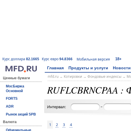
18+
Курс доллара
Курс евро
Мобильная версия
82.1665
94.8366
Главная
Продукты и услуги
Новости
mfd.ru
→
Котировки
→
Фондовые индексы
→
Мо
Ценные бумаги
RUFLCBRNCPAA : Ф
МосБиржа
Основной
FORTS
–
Интервал:
ADR
Рынок акций SPB
Валюта
1
2
3
4
Официальные