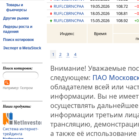
Товары и
RUFLCBRNCPAA
19.05.2026
108.72
−0
фьючерсы
RUFLCBRNCPAA
18.05.2026
108.81
−0
Другие рынки
RUFLCBRNCPAA
15.05.2026
108.92
+0
Лидеры роста и
падения
Индекс
Время
п
Поиск котировок
Экспорт в MetaStock
1
2
3
4
Внимание! Уважаемые посе
Поиск котировок:
следующем:
ПАО Московс
обладателем всей или час
Например: Газпром
информации. Вы не имеет
осуществлять дальнейшее
Наши продукты:
информации третьим лица
трансляцию, демонстраци
Система интернет-
а также её использование 
трейдинга
NetInvestor