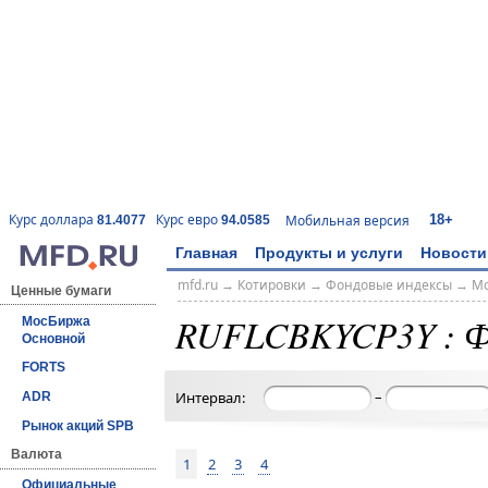
18+
Курс доллара
Курс евро
Мобильная версия
81.4077
94.0585
Главная
Продукты и услуги
Новости
mfd.ru
→
Котировки
→
Фондовые индексы
→
Мо
Ценные бумаги
RUFLCBKYCP3Y : Ф
МосБиржа
Основной
FORTS
–
Интервал:
ADR
Рынок акций SPB
Валюта
1
2
3
4
Официальные