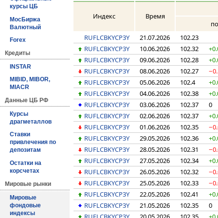
курсы ЦБ
Индекс
Время
МосБиржа
по
Валютный
RUFLCBKYCP3Y
21.07.2026
102.23
Forex
RUFLCBKYCP3Y
10.06.2026
102.32
+0.
Кредиты
RUFLCBKYCP3Y
09.06.2026
102.28
+0.
INSTAR
RUFLCBKYCP3Y
08.06.2026
102.27
−0
MIBID, MIBOR,
RUFLCBKYCP3Y
05.06.2026
102.4
+0.
MIACR
RUFLCBKYCP3Y
04.06.2026
102.38
+0.
Данные ЦБ РФ
RUFLCBKYCP3Y
03.06.2026
102.37
0
Курсы
RUFLCBKYCP3Y
02.06.2026
102.37
+0.
драгметаллов
RUFLCBKYCP3Y
01.06.2026
102.35
−0
Ставки
RUFLCBKYCP3Y
29.05.2026
102.36
+0.
привлечения по
RUFLCBKYCP3Y
28.05.2026
102.31
−0
депозитам
RUFLCBKYCP3Y
27.05.2026
102.34
+0.
Остатки на
RUFLCBKYCP3Y
26.05.2026
102.32
−0
корсчетах
RUFLCBKYCP3Y
25.05.2026
102.33
−0
Мировые рынки
RUFLCBKYCP3Y
22.05.2026
102.41
+0.
Мировые
RUFLCBKYCP3Y
21.05.2026
102.35
0
фондовые
индексы
RUFLCBKYCP3Y
20.05.2026
102.35
+0.