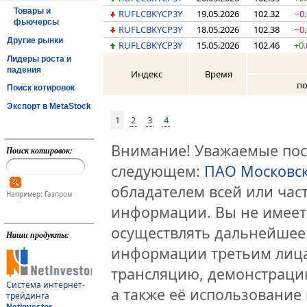
Товары и
RUFLCBKYCP3Y
19.05.2026
102.32
−0
фьючерсы
RUFLCBKYCP3Y
18.05.2026
102.38
−0
Другие рынки
RUFLCBKYCP3Y
15.05.2026
102.46
+0.
Лидеры роста и
падения
Индекс
Время
по
Поиск котировок
Экспорт в MetaStock
1
2
3
4
Внимание! Уважаемые посе
Поиск котировок:
следующем:
ПАО Московс
обладателем всей или час
Например: Газпром
информации. Вы не имеет
осуществлять дальнейшее
Наши продукты:
информации третьим лица
трансляцию, демонстраци
Система интернет-
а также её использование 
трейдинга
NetInvestor