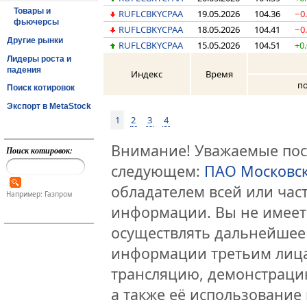
Товары и
RUFLCBKYCPAA
19.05.2026
104.36
−0
фьючерсы
RUFLCBKYCPAA
18.05.2026
104.41
−0
Другие рынки
RUFLCBKYCPAA
15.05.2026
104.51
+0
Лидеры роста и
падения
Индекс
Время
п
Поиск котировок
Экспорт в MetaStock
1
2
3
4
Внимание! Уважаемые посе
Поиск котировок:
следующем:
ПАО Московс
обладателем всей или час
Например: Газпром
информации. Вы не имеет
осуществлять дальнейшее
информации третьим лица
трансляцию, демонстраци
а также её использование 