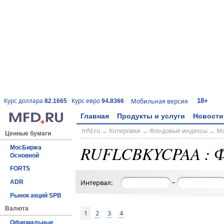
18+
Курс доллара
Курс евро
Мобильная версия
82.1665
94.8366
Главная
Продукты и услуги
Новости
mfd.ru
→
Котировки
→
Фондовые индексы
→
Мо
Ценные бумаги
RUFLCBKYCPAA : Ф
МосБиржа
Основной
FORTS
–
Интервал:
ADR
Рынок акций SPB
Валюта
1
2
3
4
Официальные