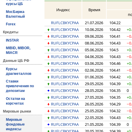
курсы ЦБ
Индекс
Время
МосБиржа
п
Валютный
RUFLCBKYCPAA
21.07.2026
104.22
Forex
RUFLCBKYCPAA
10.06.2026
104.42
+0
Кредиты
RUFLCBKYCPAA
09.06.2026
104.41
−0
INSTAR
RUFLCBKYCPAA
08.06.2026
104.43
−0
MIBID, MIBOR,
RUFLCBKYCPAA
05.06.2026
104.5
+0
MIACR
RUFLCBKYCPAA
04.06.2026
104.43
−0
Данные ЦБ РФ
RUFLCBKYCPAA
03.06.2026
104.46
+0
Курсы
RUFLCBKYCPAA
02.06.2026
104.41
−0
драгметаллов
RUFLCBKYCPAA
01.06.2026
104.42
+0
Ставки
RUFLCBKYCPAA
29.05.2026
104.39
+0
привлечения по
RUFLCBKYCPAA
28.05.2026
104.35
0
депозитам
RUFLCBKYCPAA
27.05.2026
104.35
+0
Остатки на
RUFLCBKYCPAA
26.05.2026
104.29
−0
корсчетах
RUFLCBKYCPAA
25.05.2026
104.32
−0
Мировые рынки
RUFLCBKYCPAA
22.05.2026
104.43
+0
Мировые
RUFLCBKYCPAA
21.05.2026
104.39
0
фондовые
индексы
RUFLCBKYCPAA
20.05.2026
104.39
+0