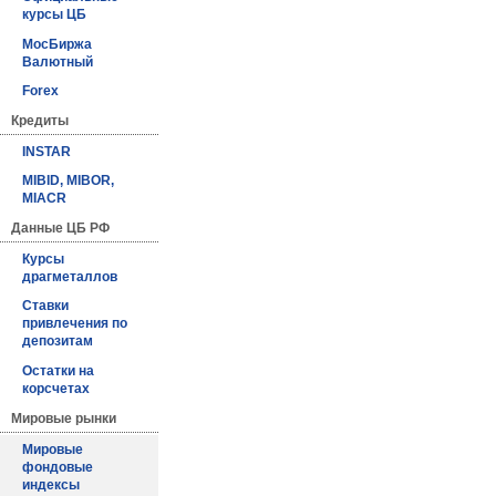
курсы ЦБ
МосБиржа
Валютный
Forex
Кредиты
INSTAR
MIBID, MIBOR,
MIACR
Данные ЦБ РФ
Курсы
драгметаллов
Ставки
привлечения по
депозитам
Остатки на
корсчетах
Мировые рынки
Мировые
фондовые
индексы