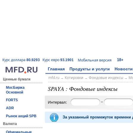
18+
Курс доллара
Курс евро
Мобильная версия
80.9293
93.1901
Главная
Продукты и услуги
Новости
mfd.ru
→
Котировки
→
Фондовые индексы
→
Мо
Ценные бумаги
SPAYA : Фондовые индексы
МосБиржа
Основной
FORTS
–
Интервал:
ADR
Рынок акций SPB
За указанный промежуток времени д
Валюта
Официальные