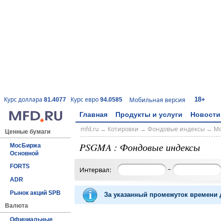
18+
Курс доллара
Курс евро
Мобильная версия
81.4077
94.0585
Главная
Продукты и услуги
Новости
mfd.ru
→
Котировки
→
Фондовые индексы
→
Мо
Ценные бумаги
PSGMA : Фондовые индексы
МосБиржа
Основной
FORTS
–
Интервал:
ADR
Рынок акций SPB
За указанный промежуток времени д
Валюта
Официальные