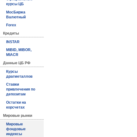
курсы ЦБ
МосБиржа
Валютный
Forex
Кредиты
INSTAR
MIBID, MIBOR,
MIACR
Данные ЦБ РФ
Курсы
драгметаллов
Ставки
привлечения по
депозитам
Остатки на
корсчетах
Мировые рынки
Мировые
фондовые
индексы