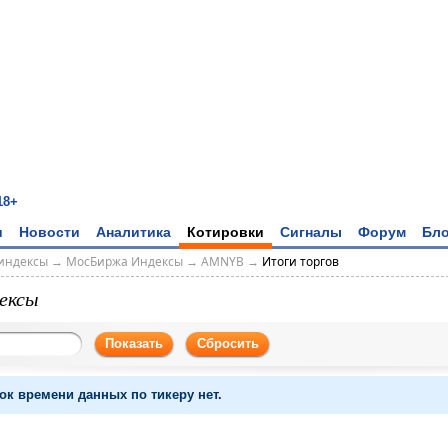
18+
и
Новости
Аналитика
Котировки
Сигналы
Форум
Бло
индексы
→
МосБиржа Индексы
→
AMNYB
→
Итоги торгов
ексы
Показать
Сбросить
ок времени данных по тикеру нет.