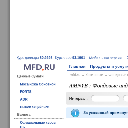
Курс доллара
Курс евро
Мобильная версия
80.9293
93.1901
Главная
Продукты и услуг
mfd.ru
→
Котировки
→
Фондовые 
Ценные бумаги
AMNYB : Фондовые инд
МосБиржа Основной
FORTS
–
Интервал:
ADR
Рынок акций SPB
За указанный промежут
Валюта
Официальные курсы
ЦБ