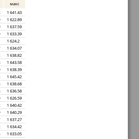
макс
3
1 641.43
9
1 622.89
9
1 637.59
9
1 633.39
1 624.2
7
1 634.07
2
1 638.82
8
1 643.58
9
1 638.39
2
1 645.42
8
1 638.68
8
1 636.58
9
1 626.59
2
1 640.42
9
1 640.29
7
1 637.27
2
1 634.42
5
1 633.05