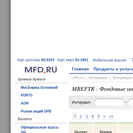
Курс доллара
Курс евро
Мобильная версия
80.9293
93.1901
Главная
Продукты и услуг
mfd.ru
→
Котировки
→
Фондовые 
Ценные бумаги
MREFTR : Фондовые ин
МосБиржа Основной
FORTS
–
Интервал:
ADR
Рынок акций SPB
1
2
3
4
5
»
»»
Валюта
Официальные курсы
Индекс
Время
ЦБ