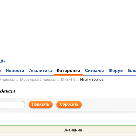
18+
и
Новости
Аналитика
Котировки
Сигналы
Форум
Бло
индексы
→
МосБиржа Индексы
→
MREFTR
→
Итоги торгов
дексы
Показать
Сбросить
Значение