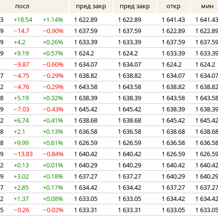
посл
пред закр
пред закр
откр
мин
43
+18.54
+1.14%
1 622.89
1 622.89
1 641.43
1 641.4
89
−14.7
−0.90%
1 637.59
1 637.59
1 622.89
1 622.8
59
+4.2
+0.26%
1 633.39
1 633.39
1 637.59
1 637.5
39
+9.19
+0.57%
1 624.2
1 624.2
1 633.39
1 633.3
2
−9.87
−0.60%
1 634.07
1 634.07
1 624.2
1 624.2
07
−4.75
−0.29%
1 638.82
1 638.82
1 634.07
1 634.0
82
−4.76
−0.29%
1 643.58
1 643.58
1 638.82
1 638.8
58
+5.19
+0.32%
1 638.39
1 638.39
1 643.58
1 643.5
39
−7.03
−0.43%
1 645.42
1 645.42
1 638.39
1 638.3
42
+6.74
+0.41%
1 638.68
1 638.68
1 645.42
1 645.4
68
+2.1
+0.13%
1 636.58
1 636.58
1 638.68
1 638.6
58
+9.99
+0.61%
1 626.59
1 626.59
1 636.58
1 636.5
59
−13.83
−0.84%
1 640.42
1 640.42
1 626.59
1 626.5
42
+0.13
+0.01%
1 640.29
1 640.29
1 640.42
1 640.4
29
+3.02
+0.18%
1 637.27
1 637.27
1 640.29
1 640.2
27
+2.85
+0.17%
1 634.42
1 634.42
1 637.27
1 637.2
42
+1.37
+0.08%
1 633.05
1 633.05
1 634.42
1 634.4
05
−0.26
−0.02%
1 633.31
1 633.31
1 633.05
1 633.0