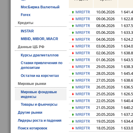
МосБиржа Валютный
MREFTR
10.06.2026
1 641.
Forex
MREFTR
09.06.2026
1 622.
Кредиты
MREFTR
08.06.2026
1 637.
INSTAR
MREFTR
05.06.2026
1 633.
MREFTR
04.06.2026
1 624.
MIBID, MIBOR, MIACR
MREFTR
03.06.2026
1 634.
Данные ЦБ РФ
MREFTR
02.06.2026
1 638.
Курсы драгметаллов
MREFTR
01.06.2026
1 643.
Ставки привлечения по
MREFTR
29.05.2026
1 638.
депозитам
MREFTR
28.05.2026
1 645.
Остатки на корсчетах
MREFTR
27.05.2026
1 638.
Мировые рынки
MREFTR
26.05.2026
1 636.
Мировые фондовые
MREFTR
25.05.2026
1 626.
индексы
MREFTR
22.05.2026
1 640.
Товары и фьючерсы
MREFTR
21.05.2026
1 640.
Другие рынки
MREFTR
20.05.2026
1 637.
MREFTR
19.05.2026
1 634.
Лидеры роста и падения
MREFTR
18.05.2026
1 633.
Поиск котировок