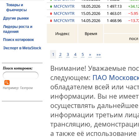
Товары и
MCFCNYTR
18.05.2026
1 497.13
+34.1
фьючерсы
MCFCNYTR
15.05.2026
1 463.01
−5.95
Другие рынки
MCFCNYTR
14.05.2026
1 468.96
−13.7
Лидеры роста и
падения
Индекс
Время
посл
Поиск котировок
Экспорт в MetaStock
1
2
3
4
5
»
»»
Внимание! Уважаемые посе
Поиск котировок:
следующем:
ПАО Московс
обладателем всей или час
Например: Газпром
информации. Вы не имеет
осуществлять дальнейшее
информации третьим лица
трансляцию, демонстраци
а также её использование 