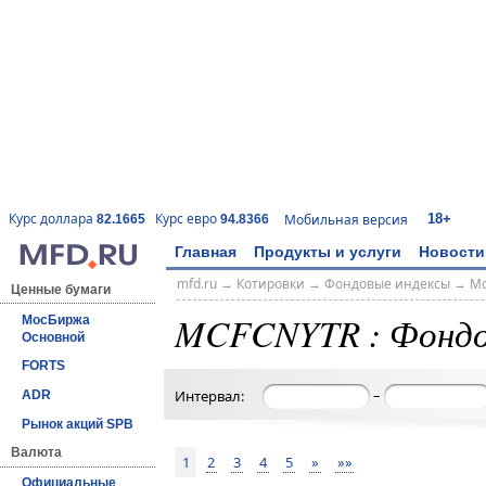
18+
Курс доллара
Курс евро
Мобильная версия
82.1665
94.8366
Главная
Продукты и услуги
Новости
mfd.ru
→
Котировки
→
Фондовые индексы
→
Мо
Ценные бумаги
MCFCNYTR : Фондо
МосБиржа
Основной
FORTS
–
Интервал:
ADR
Рынок акций SPB
Валюта
1
2
3
4
5
»
»»
Официальные