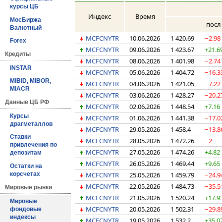
курсы ЦБ
Индекс
Время
МосБиржа
посл
Валютный
MCFCNYTR
10.06.2026
1 420.69
−2.98
Forex
MCFCNYTR
09.06.2026
1 423.67
+21.6
Кредиты
MCFCNYTR
08.06.2026
1 401.98
−2.74
INSTAR
MCFCNYTR
05.06.2026
1 404.72
−16.3
MIBID, MIBOR,
MCFCNYTR
04.06.2026
1 421.05
−7.22
MIACR
MCFCNYTR
03.06.2026
1 428.27
−20.2
Данные ЦБ РФ
MCFCNYTR
02.06.2026
1 448.54
+7.16
Курсы
MCFCNYTR
01.06.2026
1 441.38
−17.0
драгметаллов
MCFCNYTR
29.05.2026
1 458.4
−13.8
Ставки
MCFCNYTR
28.05.2026
1 472.26
−2
привлечения по
MCFCNYTR
27.05.2026
1 474.26
+4.82
депозитам
MCFCNYTR
26.05.2026
1 469.44
+9.65
Остатки на
MCFCNYTR
25.05.2026
1 459.79
−24.9
корсчетах
MCFCNYTR
22.05.2026
1 484.73
−35.5
Мировые рынки
MCFCNYTR
21.05.2026
1 520.24
+17.9
Мировые
MCFCNYTR
20.05.2026
1 502.31
−29.8
фондовые
индексы
MCFCNYTR
19.05.2026
1 532.2
+35.0