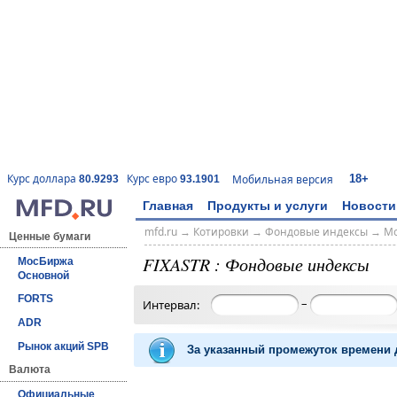
18+
Курс доллара
Курс евро
Мобильная версия
80.9293
93.1901
Главная
Продукты и услуги
Новости
mfd.ru
→
Котировки
→
Фондовые индексы
→
Мо
Ценные бумаги
FIXASTR : Фондовые индексы
МосБиржа
Основной
FORTS
–
Интервал:
ADR
Рынок акций SPB
За указанный промежуток времени д
Валюта
Официальные