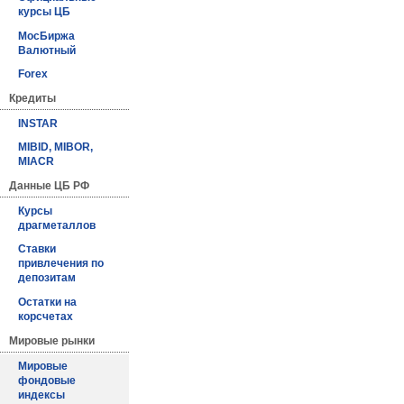
курсы ЦБ
МосБиржа
Валютный
Forex
Кредиты
INSTAR
MIBID, MIBOR,
MIACR
Данные ЦБ РФ
Курсы
драгметаллов
Ставки
привлечения по
депозитам
Остатки на
корсчетах
Мировые рынки
Мировые
фондовые
индексы