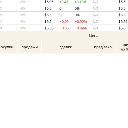
5.95
+0.45
+8.18%
5.5
/A
N/A
$
N/A
$
5.5
0
0%
5.5
/A
N/A
$
N/A
$
5.5
0
0%
5.5
/A
N/A
$
N/A
$
5.5
−0.05
−0.90%
5.55
/A
N/A
$
N/A
$
5.55
−0.05
−0.89%
5.6
/A
N/A
$
N/A
$
Цена
пре
покупки
продажи
сделки
пред закр
(на 0