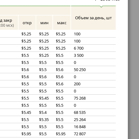
Объем за день, шт
д закр
откр
мин
макс
:00 мск)
5.25
5.25
5.25
100
$
$
$
5.25
5.25
5.25
100
$
$
$
5.25
5.25
5.25
6 700
$
$
$
5.5
5.25
5.5
3 500
$
$
$
5.5
5.5
5.5
0
$
$
$
5.6
5.5
5.6
50 250
$
$
$
5.6
5.6
5.6
0
$
$
$
5.5
5.5
5.6
200
$
$
$
5.5
5.5
5.5
0
$
$
$
5.5
5.45
5.5
75 268
$
$
$
5.5
5.5
5.5
0
$
$
$
5.45
5.4
5.5
68 535
$
$
$
5.5
5.35
5.5
25 264
$
$
$
5.5
5.5
5.5
16 848
$
$
$
5.95
5.5
5.95
72 807
$
$
$