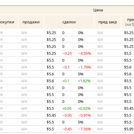
Цена
пре
покупки
продажи
сделки
пред закр
(на 0
5.25
0
0%
5.25
/A
N/A
$
N/A
$
5.25
0
0%
5.25
/A
N/A
$
N/A
$
5.25
0
0%
5.25
/A
N/A
$
N/A
$
5.25
−0.25
−4.55%
5.5
/A
N/A
$
N/A
$
5.5
0
0%
5.5
/A
N/A
$
N/A
$
5.5
−0.1
−1.79%
5.6
/A
N/A
$
N/A
$
5.6
0
0%
5.6
/A
N/A
$
N/A
$
5.6
+0.1
+1.82%
5.5
/A
N/A
$
N/A
$
5.5
0
0%
5.5
/A
N/A
$
N/A
$
5.5
0
0%
5.5
/A
N/A
$
N/A
$
5.5
0
0%
5.5
/A
N/A
$
N/A
$
5.5
+0.05
+0.92%
5.45
/A
N/A
$
N/A
$
5.45
−0.05
−0.91%
5.5
/A
N/A
$
N/A
$
5.5
0
0%
5.5
/A
N/A
$
N/A
$
5.5
−0.45
−7.56%
5.95
/A
N/A
$
N/A
$