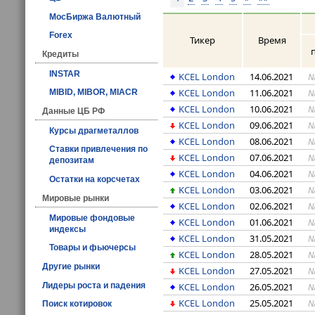
МосБиржа Валютный
Forex
Тикер
Время
Кредиты
INSTAR
KCEL London
14.06.2021
N
KCEL London
11.06.2021
N
MIBID, MIBOR, MIACR
KCEL London
10.06.2021
N
Данные ЦБ РФ
KCEL London
09.06.2021
N
Курсы драгметаллов
KCEL London
08.06.2021
N
Ставки привлечения по
KCEL London
07.06.2021
N
депозитам
KCEL London
04.06.2021
N
Остатки на корсчетах
KCEL London
03.06.2021
N
Мировые рынки
KCEL London
02.06.2021
N
Мировые фондовые
KCEL London
01.06.2021
N
индексы
KCEL London
31.05.2021
N
Товары и фьючерсы
KCEL London
28.05.2021
N
Другие рынки
KCEL London
27.05.2021
N
Лидеры роста и падения
KCEL London
26.05.2021
N
KCEL London
25.05.2021
N
Поиск котировок