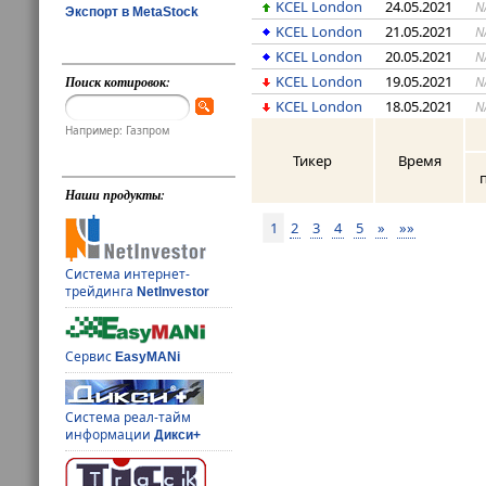
KCEL London
24.05.2021
N
Экспорт в MetaStock
KCEL London
21.05.2021
N
KCEL London
20.05.2021
N
KCEL London
19.05.2021
N
Поиск котировок:
KCEL London
18.05.2021
N
Например: Газпром
Тикер
Время
Наши продукты:
1
2
3
4
5
»
»»
Система интернет-
трейдинга
NetInvestor
Сервис
EasyMANi
Система реал-тайм
информации
Дикси+