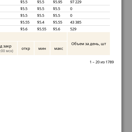
5.5
5.5
5.95
97 229
$
$
$
5.5
5.5
5.5
0
$
$
$
5.5
5.5
5.5
0
$
$
$
5.55
5.4
5.55
43 385
$
$
$
5.6
5.55
5.6
529
$
$
$
Объем за день, шт
д закр
откр
мин
макс
:00 мск)
1 – 20 из 1789