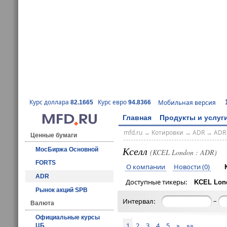
Курс доллара
Курс евро
Мобильная версия
82.1665
94.8366
Главная
Продукты и услуг
mfd.ru
→
Котировки
→
ADR
→
ADR
Ценные бумаги
Кселл
МосБиржа Основной
(KCEL London : ADR)
FORTS
О компании
Новости (0)
ADR
Доступные тикеры:
KCEL Lon
Рынок акций SPB
–
Интервал:
Валюта
Официальные курсы
1
2
3
4
5
»
»»
ЦБ