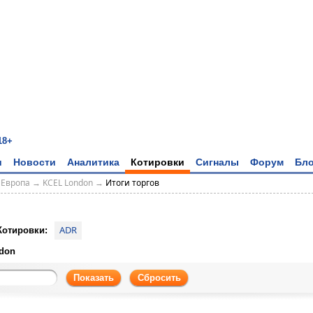
18+
и
Новости
Аналитика
Котировки
Сигналы
Форум
Бло
 Европа
→
KCEL London
→
Итоги торгов
ADR
Котировки:
don
Показать
Сбросить