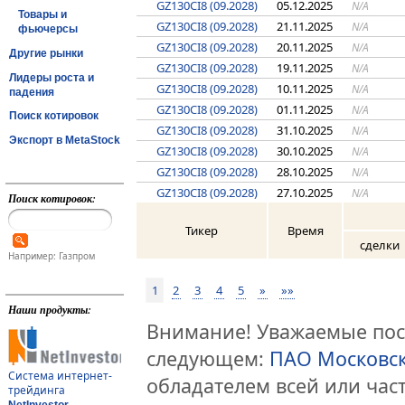
GZ130CI8 (09.2028)
05.12.2025
N/A
Товары и
GZ130CI8 (09.2028)
21.11.2025
N/A
фьючерсы
GZ130CI8 (09.2028)
20.11.2025
N/A
Другие рынки
GZ130CI8 (09.2028)
19.11.2025
N/A
Лидеры роста и
GZ130CI8 (09.2028)
10.11.2025
N/A
падения
GZ130CI8 (09.2028)
01.11.2025
N/A
Поиск котировок
GZ130CI8 (09.2028)
31.10.2025
N/A
Экспорт в MetaStock
GZ130CI8 (09.2028)
30.10.2025
N/A
GZ130CI8 (09.2028)
28.10.2025
N/A
GZ130CI8 (09.2028)
27.10.2025
N/A
Поиск котировок:
Тикер
Время
сделки
Например: Газпром
1
2
3
4
5
»
»»
Наши продукты:
Внимание! Уважаемые посе
следующем:
ПАО Московс
Система интернет-
обладателем всей или час
трейдинга
NetInvestor