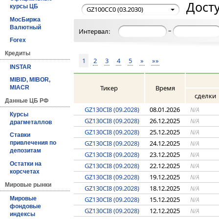
Досту
курсы ЦБ
GZ100CC0 (03.2030)
МосБиржа
Валютный
–
Интервал:
Forex
Кредиты
1
2
3
4
5
»
»»
INSTAR
MIBID, MIBOR,
Тикер
Время
MIACR
сделки
Данные ЦБ РФ
GZ130CI8 (09.2028)
08.01.2026
N/A
Курсы
GZ130CI8 (09.2028)
26.12.2025
N/A
драгметаллов
GZ130CI8 (09.2028)
25.12.2025
N/A
Ставки
GZ130CI8 (09.2028)
24.12.2025
N/A
привлечения по
депозитам
GZ130CI8 (09.2028)
23.12.2025
N/A
Остатки на
GZ130CI8 (09.2028)
22.12.2025
N/A
корсчетах
GZ130CI8 (09.2028)
19.12.2025
N/A
Мировые рынки
GZ130CI8 (09.2028)
18.12.2025
N/A
Мировые
GZ130CI8 (09.2028)
15.12.2025
N/A
фондовые
GZ130CI8 (09.2028)
12.12.2025
N/A
индексы