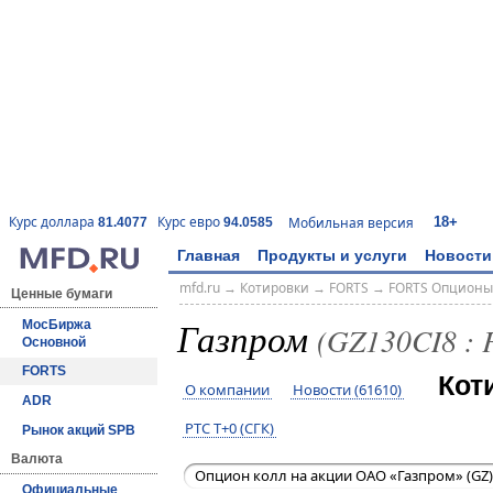
18+
Курс доллара
Курс евро
Мобильная версия
81.4077
94.0585
Главная
Продукты и услуги
Новости
mfd.ru
→
Котировки
→
FORTS
→
FORTS Опционы
Ценные бумаги
Газпром
МосБиржа
(GZ130CI8 :
Основной
FORTS
Кот
О компании
Новости (61610)
ADR
РТС T+0 (СГК)
Рынок акций SPB
Валюта
Опцион колл на акции ОАО «Газпром» (GZ)
Официальные