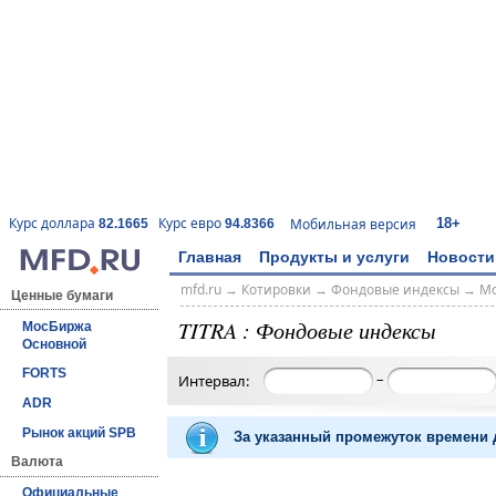
18+
Курс доллара
Курс евро
Мобильная версия
82.1665
94.8366
Главная
Продукты и услуги
Новости
mfd.ru
→
Котировки
→
Фондовые индексы
→
Мо
Ценные бумаги
TITRA : Фондовые индексы
МосБиржа
Основной
FORTS
–
Интервал:
ADR
Рынок акций SPB
За указанный промежуток времени д
Валюта
Официальные