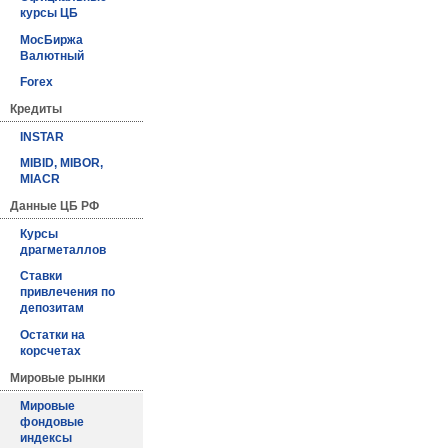
курсы ЦБ
МосБиржа
Валютный
Forex
Кредиты
INSTAR
MIBID, MIBOR,
MIACR
Данные ЦБ РФ
Курсы
драгметаллов
Ставки
привлечения по
депозитам
Остатки на
корсчетах
Мировые рынки
Мировые
фондовые
индексы