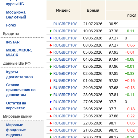
курсы ЦБ
Индекс
Время
МосБиржа
посл
Валютный
RUGBICP10Y
21.07.2026
90.59
Forex
RUGBICP10Y
10.06.2026
97.38
+0.11
Кредиты
RUGBICP10Y
09.06.2026
97.27
0
INSTAR
RUGBICP10Y
08.06.2026
97.27
−0.66
MIBID, MIBOR,
RUGBICP10Y
05.06.2026
97.93
−0.01
MIACR
RUGBICP10Y
04.06.2026
97.94
+0.08
Данные ЦБ РФ
RUGBICP10Y
03.06.2026
97.86
+0.01
Курсы
RUGBICP10Y
02.06.2026
97.85
+0.33
драгметаллов
RUGBICP10Y
01.06.2026
97.52
−0.16
Ставки
RUGBICP10Y
29.05.2026
97.68
−0.13
привлечения по
RUGBICP10Y
28.05.2026
97.81
+0.11
депозитам
RUGBICP10Y
27.05.2026
97.7
0
Остатки на
RUGBICP10Y
26.05.2026
97.7
−0.18
корсчетах
RUGBICP10Y
25.05.2026
97.88
−0.22
Мировые рынки
RUGBICP10Y
22.05.2026
98.1
−0.05
Мировые
RUGBICP10Y
21.05.2026
98.15
−0.02
фондовые
индексы
RUGBICP10Y
20.05.2026
98.17
+0.14