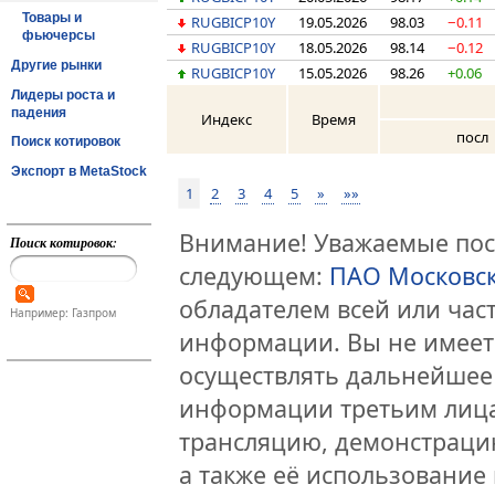
Товары и
RUGBICP10Y
19.05.2026
98.03
−0.11
фьючерсы
RUGBICP10Y
18.05.2026
98.14
−0.12
Другие рынки
RUGBICP10Y
15.05.2026
98.26
+0.06
Лидеры роста и
падения
Индекс
Время
посл
Поиск котировок
Экспорт в MetaStock
1
2
3
4
5
»
»»
Внимание! Уважаемые посе
Поиск котировок:
следующем:
ПАО Московс
обладателем всей или час
Например: Газпром
информации. Вы не имеет
осуществлять дальнейшее
информации третьим лица
трансляцию, демонстраци
а также её использование 