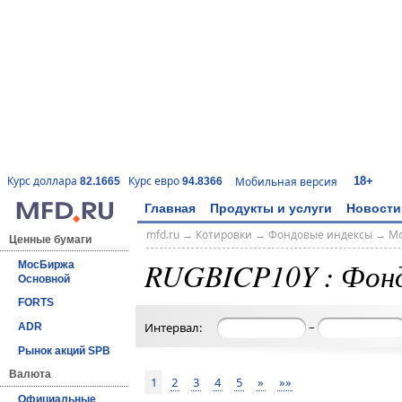
18+
Курс доллара
Курс евро
Мобильная версия
82.1665
94.8366
Главная
Продукты и услуги
Новости
mfd.ru
→
Котировки
→
Фондовые индексы
→
Мо
Ценные бумаги
RUGBICP10Y : Фонд
МосБиржа
Основной
FORTS
–
Интервал:
ADR
Рынок акций SPB
Валюта
1
2
3
4
5
»
»»
Официальные