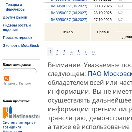
Товары и
IM3950CR7 (06.2027)
30.10.2025
N/A
фьючерсы
IM3950CR7 (06.2027)
28.10.2025
N/A
Другие рынки
IM3950CR7 (06.2027)
27.10.2025
N/A
Лидеры роста и
падения
Тикер
Время
сделк
Поиск котировок
Экспорт в MetaStock
1
2
3
4
5
»
»»
Внимание! Уважаемые посе
Поиск котировок:
следующем:
ПАО Московс
обладателем всей или час
Например: Газпром
информации. Вы не имеет
осуществлять дальнейшее
Наши продукты:
информации третьим лица
трансляцию, демонстраци
Система интернет-
а также её использование 
трейдинга
NetInvestor