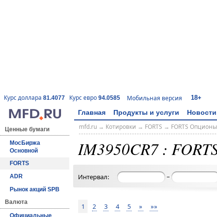
18+
Курс доллара
Курс евро
Мобильная версия
81.4077
94.0585
Главная
Продукты и услуги
Новости
mfd.ru
→
Котировки
→
FORTS
→
FORTS Опционы
Ценные бумаги
IM3950CR7 : FORT
МосБиржа
Основной
FORTS
–
Интервал:
ADR
Рынок акций SPB
Валюта
1
2
3
4
5
»
»»
Официальные