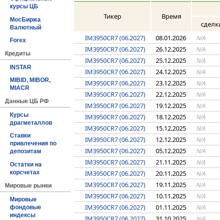
курсы ЦБ
Тикер
Время
МосБиржа
сделк
Валютный
IM3950CR7 (06.2027)
08.01.2026
N/A
Forex
IM3950CR7 (06.2027)
26.12.2025
N/A
Кредиты
IM3950CR7 (06.2027)
25.12.2025
N/A
INSTAR
IM3950CR7 (06.2027)
24.12.2025
N/A
MIBID, MIBOR,
IM3950CR7 (06.2027)
23.12.2025
N/A
MIACR
IM3950CR7 (06.2027)
22.12.2025
N/A
Данные ЦБ РФ
IM3950CR7 (06.2027)
19.12.2025
N/A
Курсы
IM3950CR7 (06.2027)
18.12.2025
N/A
драгметаллов
IM3950CR7 (06.2027)
15.12.2025
N/A
Ставки
IM3950CR7 (06.2027)
12.12.2025
N/A
привлечения по
IM3950CR7 (06.2027)
05.12.2025
N/A
депозитам
IM3950CR7 (06.2027)
21.11.2025
N/A
Остатки на
IM3950CR7 (06.2027)
20.11.2025
корсчетах
N/A
IM3950CR7 (06.2027)
19.11.2025
N/A
Мировые рынки
IM3950CR7 (06.2027)
10.11.2025
N/A
Мировые
IM3950CR7 (06.2027)
01.11.2025
N/A
фондовые
индексы
IM3950CR7 (06.2027)
31.10.2025
N/A