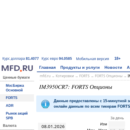
18+
Курс доллара
Курс евро
Мобильная версия
81.4077
94.0585
Главная
Продукты и услуги
Новости
А
mfd.ru
→
Котировки
→
FORTS
→
FORTS Опционы
→
I
Ценные бумаги
IM3950CR7: FORTS Опционы
МосБиржа
Основной
FORTS
Данные предоставлены с 15-минутной 
ADR
онлайн данным по всем тикерам FORTS 
Рынок акций
За день
SPB
Изм
08.01.2026
Валюта