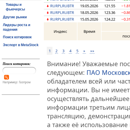
Товары и
RURPLRUBTR
19.05.2026
121.55
−1.8
фьючерсы
RURPLRUBTR
18.05.2026
123.36
−0.8
Другие рынки
RURPLRUBTR
15.05.2026
124.22
−0.3
Лидеры роста и
падения
Индекс
Время
пос
Поиск котировок
Экспорт в MetaStock
1
2
3
4
5
»
»»
Внимание! Уважаемые посе
Поиск котировок:
следующем:
ПАО Московс
обладателем всей или час
Например: Газпром
информации. Вы не имеет
осуществлять дальнейшее
информации третьим лица
трансляцию, демонстраци
а также её использование 