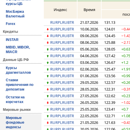
курсы ЦБ
Индекс
Время
МосБиржа
пос
Валютный
RURPLRUBTR
21.07.2026
131.13
Forex
RURPLRUBTR
10.06.2026
124.01
−0.4
Кредиты
RURPLRUBTR
09.06.2026
124.45
−1.4
INSTAR
RURPLRUBTR
08.06.2026
125.88
−2.1
MIBID, MIBOR,
RURPLRUBTR
05.06.2026
128.05
+0.6
MIACR
RURPLRUBTR
04.06.2026
127.42
+0.7
Данные ЦБ РФ
RURPLRUBTR
03.06.2026
126.67
+1.2
Курсы
RURPLRUBTR
02.06.2026
125.47
+1.9
драгметаллов
RURPLRUBTR
01.06.2026
123.56
+0.9
Ставки
RURPLRUBTR
29.05.2026
122.57
+0.2
привлечения по
RURPLRUBTR
28.05.2026
122.31
−0.3
депозитам
RURPLRUBTR
27.05.2026
122.62
+0.2
Остатки на
RURPLRUBTR
26.05.2026
122.39
−1.0
корсчетах
RURPLRUBTR
25.05.2026
123.41
+0.7
Мировые рынки
RURPLRUBTR
22.05.2026
122.71
+1.0
Мировые
RURPLRUBTR
21.05.2026
121.63
−0.4
фондовые
индексы
RURPLRUBTR
20.05.2026
122.06
+0.5