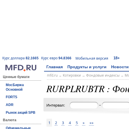
18+
Курс доллара
Курс евро
Мобильная версия
82.1665
94.8366
Главная
Продукты и услуги
Новости
mfd.ru
→
Котировки
→
Фондовые индексы
→
Мо
Ценные бумаги
RURPLRUBTR : Фон
МосБиржа
Основной
FORTS
–
Интервал:
ADR
Рынок акций SPB
Валюта
1
2
3
4
5
»
»»
Официальные