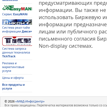
предусматривающих предо
информации. Вы также не 
Сервис
EasyMANi
использовать Биржевую 
информации предназначен
Система реал-тайм
лицам или публичного рас
информации
Дикси+
письменного согласия Би
Non-display системах.
Система запроса
данных теханализа
TickTrack
Реклама и
маркетинговые
услуги
Цены и оферта
Все продукты и
услуги
© 2026
«МФД-ИнфоЦентр»
Все права защищены. Перепечатка материалов возможна только со ссы