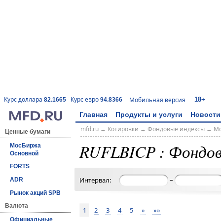
18+
Курс доллара
Курс евро
Мобильная версия
82.1665
94.8366
Главная
Продукты и услуги
Новости
mfd.ru
→
Котировки
→
Фондовые индексы
→
Мо
Ценные бумаги
RUFLBICP : Фондов
МосБиржа
Основной
FORTS
–
Интервал:
ADR
Рынок акций SPB
Валюта
1
2
3
4
5
»
»»
Официальные