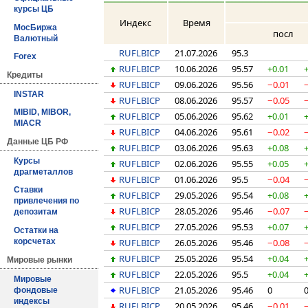
курсы ЦБ
Индекс
Время
МосБиржа
посл
Валютный
RUFLBICP
21.07.2026
95.3
Forex
RUFLBICP
10.06.2026
95.57
+0.01
Кредиты
RUFLBICP
09.06.2026
95.56
−0.01
INSTAR
RUFLBICP
08.06.2026
95.57
−0.05
MIBID, MIBOR,
RUFLBICP
05.06.2026
95.62
+0.01
MIACR
RUFLBICP
04.06.2026
95.61
−0.02
Данные ЦБ РФ
RUFLBICP
03.06.2026
95.63
+0.08
Курсы
RUFLBICP
02.06.2026
95.55
+0.05
драгметаллов
RUFLBICP
01.06.2026
95.5
−0.04
Ставки
RUFLBICP
29.05.2026
95.54
+0.08
привлечения по
RUFLBICP
28.05.2026
95.46
−0.07
депозитам
RUFLBICP
27.05.2026
95.53
+0.07
Остатки на
RUFLBICP
26.05.2026
95.46
−0.08
корсчетах
RUFLBICP
25.05.2026
95.54
+0.04
Мировые рынки
RUFLBICP
22.05.2026
95.5
+0.04
Мировые
RUFLBICP
21.05.2026
95.46
0
фондовые
индексы
RUFLBICP
20.05.2026
95.46
−0.01