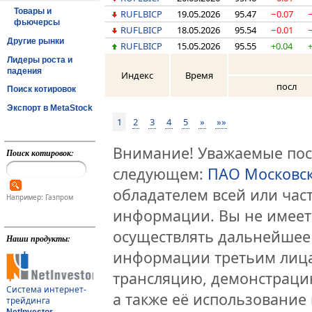
Товары и
RUFLBICP
19.05.2026
95.47
−0.07
фьючерсы
RUFLBICP
18.05.2026
95.54
−0.01
Другие рынки
RUFLBICP
15.05.2026
95.55
+0.04
Лидеры роста и
падения
Индекс
Время
посл
Поиск котировок
Экспорт в MetaStock
1
2
3
4
5
»
»»
Внимание! Уважаемые посе
Поиск котировок:
следующем:
ПАО Московс
обладателем всей или час
Например: Газпром
информации. Вы не имеет
осуществлять дальнейшее
Наши продукты:
информации третьим лица
трансляцию, демонстраци
Система интернет-
а также её использование 
трейдинга
NetInvestor