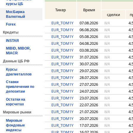
курсы ЦБ
Тикер
Время
МосБиржа
сделки
п
Валютный
EUR_TOM1Y
07.08.2026
4.
N/A
Forex
EUR_TOM1Y
06.08.2026
4.
N/A
Кредиты
EUR_TOM1Y
05.08.2026
4.
N/A
INSTAR
EUR_TOM1Y
04.08.2026
4.
N/A
MIBID, MIBOR,
EUR_TOM1Y
03.08.2026
4.
N/A
MIACR
EUR_TOM1Y
31.07.2026
4.
N/A
Данные ЦБ РФ
EUR_TOM1Y
30.07.2026
4.
N/A
Курсы
EUR_TOM1Y
29.07.2026
4.
N/A
драгметаллов
EUR_TOM1Y
28.07.2026
4.
N/A
Ставки
EUR_TOM1Y
27.07.2026
4.
N/A
привлечения по
EUR_TOM1Y
24.07.2026
4.
N/A
депозитам
EUR_TOM1Y
23.07.2026
4.
N/A
Остатки на
EUR_TOM1Y
22.07.2026
4.
корсчетах
N/A
EUR_TOM1Y
21.07.2026
4.
N/A
Мировые рынки
EUR_TOM1Y
20.07.2026
4.
N/A
Мировые
EUR_TOM1Y
17.07.2026
4.
N/A
фондовые
индексы
EUR_TOM1Y
16.07.2026
4.
N/A