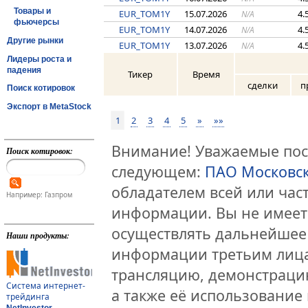
Товары и
EUR_TOM1Y
15.07.2026
4.
N/A
фьючерсы
EUR_TOM1Y
14.07.2026
4.
N/A
Другие рынки
EUR_TOM1Y
13.07.2026
4.
N/A
Лидеры роста и
падения
Тикер
Время
сделки
п
Поиск котировок
Экспорт в MetaStock
1
2
3
4
5
»
»»
Внимание! Уважаемые посе
Поиск котировок:
следующем:
ПАО Московс
обладателем всей или час
Например: Газпром
информации. Вы не имеет
осуществлять дальнейшее
Наши продукты:
информации третьим лица
трансляцию, демонстраци
Система интернет-
а также её использование 
трейдинга
NetInvestor