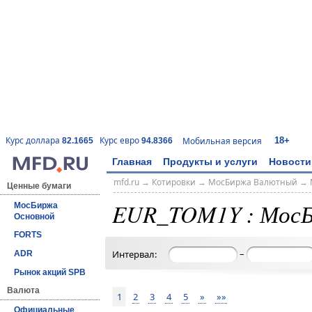
18+
Курс доллара
Курс евро
Мобильная версия
82.1665
94.8366
Главная
Продукты и услуги
Новости
mfd.ru
→
Котировки
→
МосБиржа Валютный
→
Ценные бумаги
EUR_TOM1Y : Мос
МосБиржа
Основной
FORTS
–
Интервал:
ADR
Рынок акций SPB
Валюта
1
2
3
4
5
»
»»
Официальные