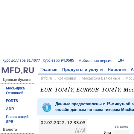
18+
Курс доллара
Курс евро
Мобильная версия
81.4077
94.0585
Главная
Продукты и услуги
Новости
А
mfd.ru
→
Котировки
→
МосБиржа Валютный
→
Мос
Ценные бумаги
EUR_TOM1Y, EURRUB_TOM1Y: Мо
МосБиржа
Основной
FORTS
Данные предоставлены с 15-минутной 
ADR
онлайн данным по всем тикерам МосБир
Рынок акций
02.02.2022, 12:33:03
SPB
За день
N/A
Валюта
Изм