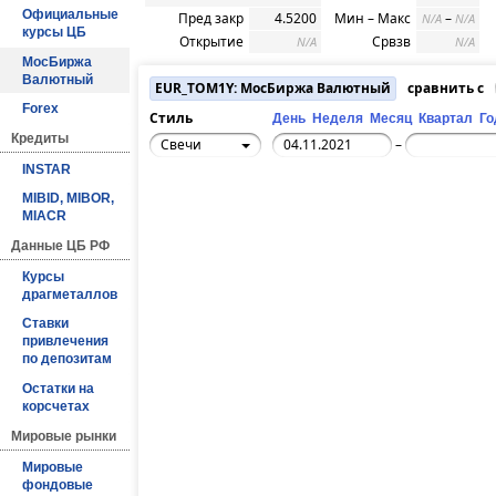
Официальные
Пред закр
4.5200
Мин – Макс
–
N/A
N/A
курсы ЦБ
Открытие
Срвзв
N/A
N/A
МосБиржа
Валютный
EUR_TOM1Y: МосБиржа Валютный
сравнить с
Forex
Стиль
День
Неделя
Месяц
Квартал
Го
Кредиты
Свечи
–
INSTAR
MIBID, MIBOR,
MIACR
Данные ЦБ РФ
Курсы
драгметаллов
Ставки
привлечения
по депозитам
Остатки на
корсчетах
Мировые рынки
Мировые
фондовые