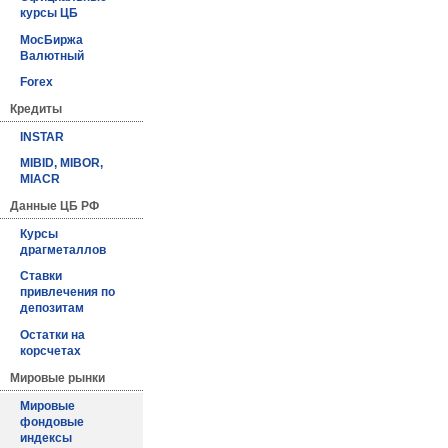
курсы ЦБ
МосБиржа
Валютный
Forex
Кредиты
INSTAR
MIBID, MIBOR,
MIACR
Данные ЦБ РФ
Курсы
драгметаллов
Ставки
привлечения по
депозитам
Остатки на
корсчетах
Мировые рынки
Мировые
фондовые
индексы