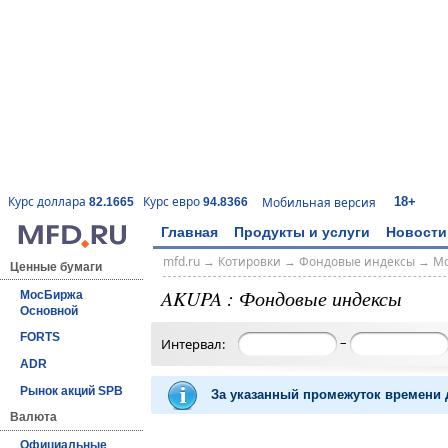
18+
Курс доллара
Курс евро
Мобильная версия
82.1665
94.8366
Главная
Продукты и услуги
Новости
mfd.ru
→
Котировки
→
Фондовые индексы
→
Мо
Ценные бумаги
AKUPA : Фондовые индексы
МосБиржа
Основной
FORTS
–
Интервал:
ADR
Рынок акций SPB
За указанный промежуток времени д
Валюта
Официальные