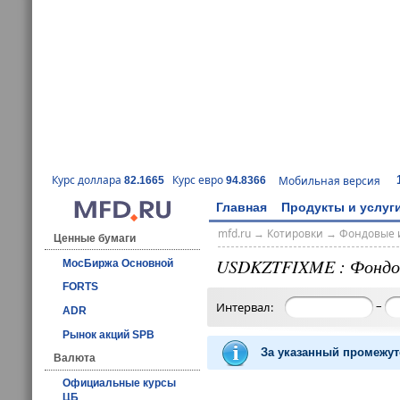
Курс доллара
Курс евро
Мобильная версия
82.1665
94.8366
Главная
Продукты и услуг
mfd.ru
→
Котировки
→
Фондовые 
Ценные бумаги
USDKZTFIXME : Фондо
МосБиржа Основной
FORTS
–
Интервал:
ADR
Рынок акций SPB
За указанный промежут
Валюта
Официальные курсы
ЦБ