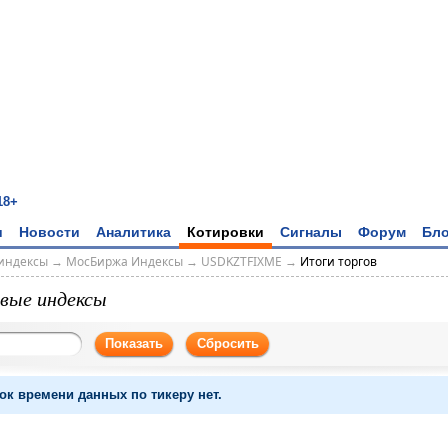
18+
и
Новости
Аналитика
Котировки
Сигналы
Форум
Бло
индексы
→
МосБиржа Индексы
→
USDKZTFIXME
→
Итоги торгов
вые индексы
Показать
Сбросить
ок времени данных по тикеру нет.