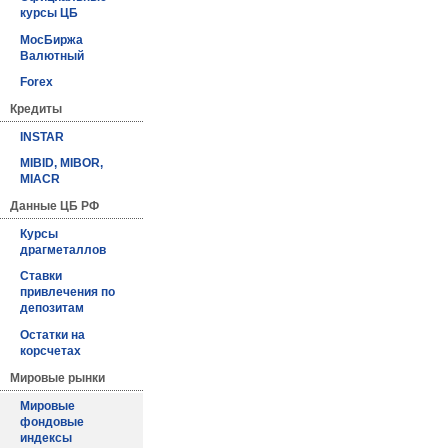
курсы ЦБ
МосБиржа
Валютный
Forex
Кредиты
INSTAR
MIBID, MIBOR,
MIACR
Данные ЦБ РФ
Курсы
драгметаллов
Ставки
привлечения по
депозитам
Остатки на
корсчетах
Мировые рынки
Мировые
фондовые
индексы