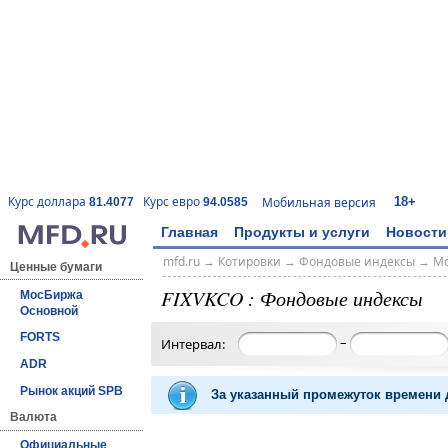
18+
Курс доллара
Курс евро
Мобильная версия
81.4077
94.0585
Главная
Продукты и услуги
Новости
mfd.ru
→
Котировки
→
Фондовые индексы
→
Мо
Ценные бумаги
FIXVKCO : Фондовые индексы
МосБиржа
Основной
FORTS
–
Интервал:
ADR
Рынок акций SPB
За указанный промежуток времени д
Валюта
Официальные