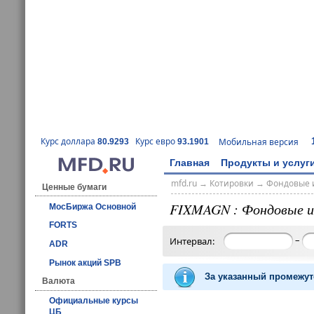
Курс доллара
Курс евро
Мобильная версия
80.9293
93.1901
Главная
Продукты и услуг
mfd.ru
→
Котировки
→
Фондовые 
Ценные бумаги
FIXMAGN : Фондовые и
МосБиржа Основной
FORTS
–
Интервал:
ADR
Рынок акций SPB
За указанный промежут
Валюта
Официальные курсы
ЦБ