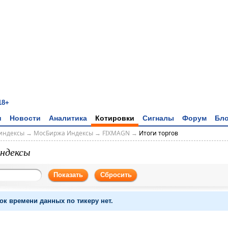
18+
и
Новости
Аналитика
Котировки
Сигналы
Форум
Бло
индексы
→
МосБиржа Индексы
→
FIXMAGN
→
Итоги торгов
ндексы
Показать
Сбросить
ок времени данных по тикеру нет.