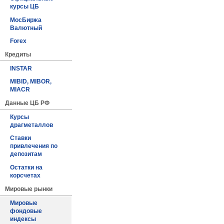
курсы ЦБ
МосБиржа
Валютный
Forex
Кредиты
INSTAR
MIBID, MIBOR,
MIACR
Данные ЦБ РФ
Курсы
драгметаллов
Ставки
привлечения по
депозитам
Остатки на
корсчетах
Мировые рынки
Мировые
фондовые
индексы