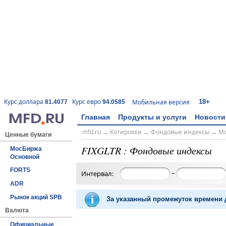
18+
Курс доллара
Курс евро
Мобильная версия
81.4077
94.0585
Главная
Продукты и услуги
Новости
mfd.ru
→
Котировки
→
Фондовые индексы
→
Мо
Ценные бумаги
FIXGLTR : Фондовые индексы
МосБиржа
Основной
FORTS
–
Интервал:
ADR
Рынок акций SPB
За указанный промежуток времени д
Валюта
Официальные