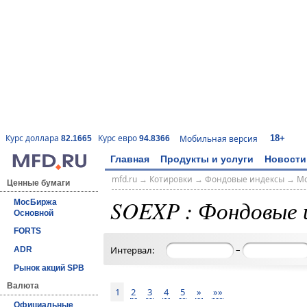
18+
Курс доллара
Курс евро
Мобильная версия
82.1665
94.8366
Главная
Продукты и услуги
Новости
mfd.ru
→
Котировки
→
Фондовые индексы
→
Мо
Ценные бумаги
SOEXP : Фондовые 
МосБиржа
Основной
FORTS
–
Интервал:
ADR
Рынок акций SPB
Валюта
1
2
3
4
5
»
»»
Официальные