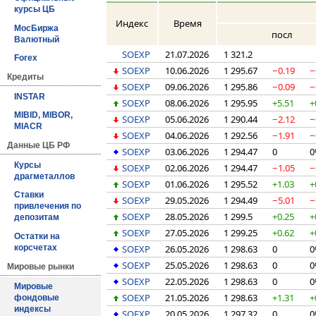
курсы ЦБ
Индекс
Время
МосБиржа
посл
Валютный
SOEXP
21.07.2026
1 321.2
Forex
SOEXP
10.06.2026
1 295.67
−0.19
−
Кредиты
SOEXP
09.06.2026
1 295.86
−0.09
−
INSTAR
SOEXP
08.06.2026
1 295.95
+5.51
+
MIBID, MIBOR,
SOEXP
05.06.2026
1 290.44
−2.12
−
MIACR
SOEXP
04.06.2026
1 292.56
−1.91
−
Данные ЦБ РФ
SOEXP
03.06.2026
1 294.47
0
Курсы
SOEXP
02.06.2026
1 294.47
−1.05
−
драгметаллов
SOEXP
01.06.2026
1 295.52
+1.03
+
Ставки
SOEXP
29.05.2026
1 294.49
−5.01
−
привлечения по
SOEXP
28.05.2026
1 299.5
+0.25
+
депозитам
SOEXP
27.05.2026
1 299.25
+0.62
+
Остатки на
SOEXP
26.05.2026
1 298.63
0
корсчетах
SOEXP
25.05.2026
1 298.63
0
Мировые рынки
SOEXP
22.05.2026
1 298.63
0
Мировые
SOEXP
21.05.2026
1 298.63
+1.31
+
фондовые
индексы
SOEXP
20.05.2026
1 297.32
0