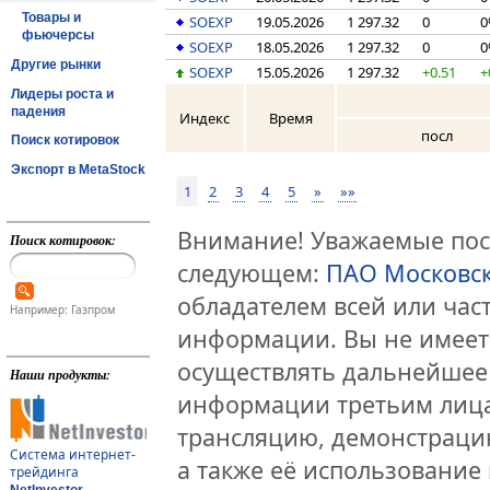
Товары и
SOEXP
19.05.2026
1 297.32
0
фьючерсы
SOEXP
18.05.2026
1 297.32
0
Другие рынки
SOEXP
15.05.2026
1 297.32
+0.51
+
Лидеры роста и
падения
Индекс
Время
посл
Поиск котировок
Экспорт в MetaStock
1
2
3
4
5
»
»»
Внимание! Уважаемые посе
Поиск котировок:
следующем:
ПАО Московс
обладателем всей или час
Например: Газпром
информации. Вы не имеет
осуществлять дальнейшее
Наши продукты:
информации третьим лица
трансляцию, демонстраци
Система интернет-
а также её использование 
трейдинга
NetInvestor