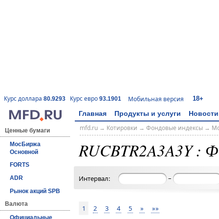
18+
Курс доллара
Курс евро
Мобильная версия
80.9293
93.1901
Главная
Продукты и услуги
Новости
mfd.ru
→
Котировки
→
Фондовые индексы
→
Мо
Ценные бумаги
RUCBTR2A3A3Y : Ф
МосБиржа
Основной
FORTS
–
Интервал:
ADR
Рынок акций SPB
Валюта
1
2
3
4
5
»
»»
Официальные