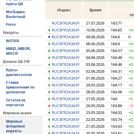
курсы ЦБ
Индекс
Время
МосБиржа
по
Валютный
RUCBTR2A3A3Y
21.07.2026
163.71
Forex
RUCBTR2A3A3Y
10.06.2026
164.65
+0.
Кредиты
RUCBTR2A3A3Y
09.06.2026
164.6
0
INSTAR
RUCBTR2A3A3Y
08.06.2026
164.6
+0.
MIBID, MIBOR,
RUCBTR2A3A3Y
05.06.2026
164.57
+0.
MIACR
RUCBTR2A3A3Y
04.06.2026
164.48
+0.
Данные ЦБ РФ
RUCBTR2A3A3Y
03.06.2026
164.46
+0.
Курсы
RUCBTR2A3A3Y
02.06.2026
164.31
+0.
драгметаллов
RUCBTR2A3A3Y
01.06.2026
164.27
+0.
Ставки
RUCBTR2A3A3Y
29.05.2026
164.17
+0.
привлечения по
RUCBTR2A3A3Y
28.05.2026
164.06
+0.
депозитам
RUCBTR2A3A3Y
27.05.2026
164
+0.
Остатки на
RUCBTR2A3A3Y
26.05.2026
163.86
−0
корсчетах
RUCBTR2A3A3Y
25.05.2026
164.02
+0.
Мировые рынки
RUCBTR2A3A3Y
22.05.2026
163.74
+0.
Мировые
RUCBTR2A3A3Y
21.05.2026
163.63
+0.
фондовые
индексы
RUCBTR2A3A3Y
20.05.2026
163.61
+0.