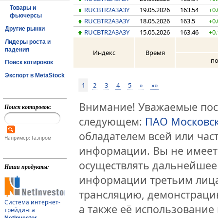
Товары и
RUCBTR2A3A3Y
19.05.2026
163.54
+0.
фьючерсы
RUCBTR2A3A3Y
18.05.2026
163.5
+0.
Другие рынки
RUCBTR2A3A3Y
15.05.2026
163.46
+0.
Лидеры роста и
падения
Индекс
Время
по
Поиск котировок
Экспорт в MetaStock
1
2
3
4
5
»
»»
Внимание! Уважаемые посе
Поиск котировок:
следующем:
ПАО Московс
обладателем всей или час
Например: Газпром
информации. Вы не имеет
осуществлять дальнейшее
Наши продукты:
информации третьим лица
трансляцию, демонстраци
Система интернет-
а также её использование 
трейдинга
NetInvestor