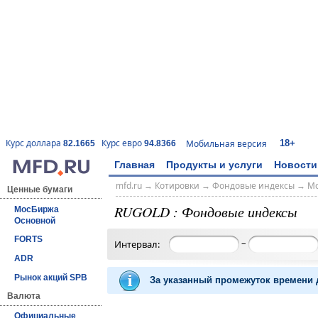
18+
Курс доллара
Курс евро
Мобильная версия
82.1665
94.8366
Главная
Продукты и услуги
Новости
mfd.ru
→
Котировки
→
Фондовые индексы
→
Мо
Ценные бумаги
RUGOLD : Фондовые индексы
МосБиржа
Основной
FORTS
–
Интервал:
ADR
Рынок акций SPB
За указанный промежуток времени д
Валюта
Официальные