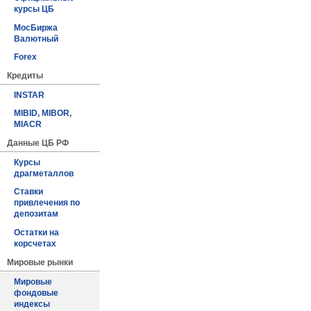
курсы ЦБ
МосБиржа
Валютный
Forex
Кредиты
INSTAR
MIBID, MIBOR,
MIACR
Данные ЦБ РФ
Курсы
драгметаллов
Ставки
привлечения по
депозитам
Остатки на
корсчетах
Мировые рынки
Мировые
фондовые
индексы