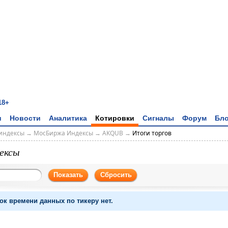
18+
и
Новости
Аналитика
Котировки
Сигналы
Форум
Бло
индексы
→
МосБиржа Индексы
→
AKQUB
→
Итоги торгов
ексы
Показать
Сбросить
ок времени данных по тикеру нет.