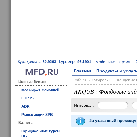
Курс доллара
Курс евро
Мобильная версия
80.9293
93.1901
Главная
Продукты и услуг
mfd.ru
→
Котировки
→
Фондовые 
Ценные бумаги
AKQUB : Фондовые инд
МосБиржа Основной
FORTS
–
Интервал:
ADR
Рынок акций SPB
За указанный промежут
Валюта
Официальные курсы
ЦБ