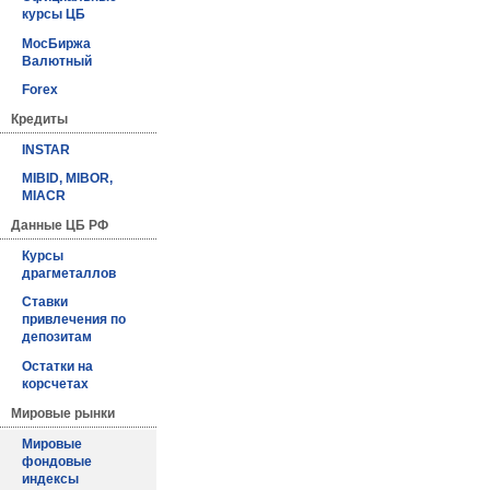
курсы ЦБ
МосБиржа
Валютный
Forex
Кредиты
INSTAR
MIBID, MIBOR,
MIACR
Данные ЦБ РФ
Курсы
драгметаллов
Ставки
привлечения по
депозитам
Остатки на
корсчетах
Мировые рынки
Мировые
фондовые
индексы