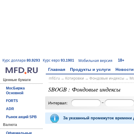
18+
Курс доллара
Курс евро
Мобильная версия
80.9293
93.1901
Главная
Продукты и услуги
Новости
mfd.ru
→
Котировки
→
Фондовые индексы
→
Мо
Ценные бумаги
SBOGB : Фондовые индексы
МосБиржа
Основной
FORTS
–
Интервал:
ADR
Рынок акций SPB
За указанный промежуток времени д
Валюта
Официальные