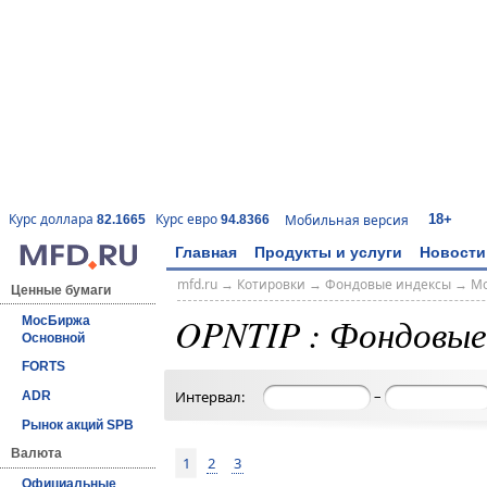
18+
Курс доллара
Курс евро
Мобильная версия
82.1665
94.8366
Главная
Продукты и услуги
Новости
mfd.ru
→
Котировки
→
Фондовые индексы
→
Мо
Ценные бумаги
OPNTIP : Фондовые
МосБиржа
Основной
FORTS
–
Интервал:
ADR
Рынок акций SPB
Валюта
1
2
3
Официальные