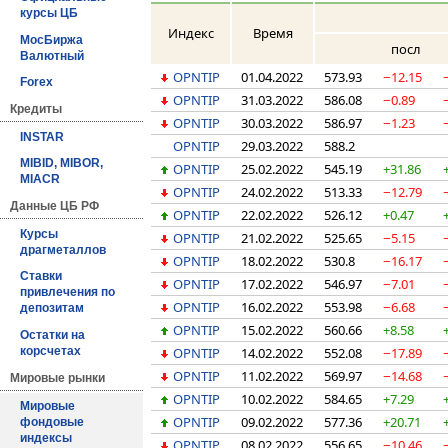
курсы ЦБ
Индекс
Время
МосБиржа
посл
Валютный
OPNTIP
01.04.2022
573.93
−12.15
Forex
OPNTIP
31.03.2022
586.08
−0.89
Кредиты
OPNTIP
30.03.2022
586.97
−1.23
INSTAR
OPNTIP
29.03.2022
588.2
MIBID, MIBOR,
OPNTIP
25.02.2022
545.19
+31.86
MIACR
OPNTIP
24.02.2022
513.33
−12.79
Данные ЦБ РФ
OPNTIP
22.02.2022
526.12
+0.47
Курсы
OPNTIP
21.02.2022
525.65
−5.15
драгметаллов
OPNTIP
18.02.2022
530.8
−16.17
Ставки
OPNTIP
17.02.2022
546.97
−7.01
привлечения по
OPNTIP
16.02.2022
553.98
−6.68
депозитам
OPNTIP
15.02.2022
560.66
+8.58
Остатки на
OPNTIP
14.02.2022
552.08
−17.89
корсчетах
OPNTIP
11.02.2022
569.97
−14.68
Мировые рынки
OPNTIP
10.02.2022
584.65
+7.29
Мировые
OPNTIP
09.02.2022
577.36
+20.71
фондовые
индексы
OPNTIP
08.02.2022
556.65
−10.46