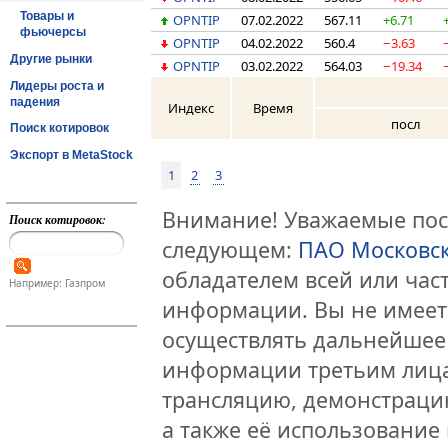
Товары и
OPNTIP
07.02.2022
567.11
+6.71
фьючерсы
OPNTIP
04.02.2022
560.4
−3.63
Другие рынки
OPNTIP
03.02.2022
564.03
−19.34
Лидеры роста и
падения
Индекс
Время
посл
Поиск котировок
Экспорт в MetaStock
1
2
3
Внимание! Уважаемые посе
Поиск котировок:
следующем:
ПАО Московс
обладателем всей или час
Например: Газпром
информации. Вы не имеет
осуществлять дальнейшее
информации третьим лица
трансляцию, демонстраци
а также её использование 