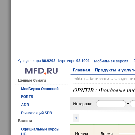
Курс доллара
Курс евро
Мобильная версия
80.9293
93.1901
Главная
Продукты и услуг
mfd.ru
→
Котировки
→
Фондовые 
Ценные бумаги
OPNTIB : Фондовые ин
МосБиржа Основной
FORTS
–
Интервал:
ADR
Рынок акций SPB
1
Валюта
Официальные курсы
Индекс
Время
ЦБ