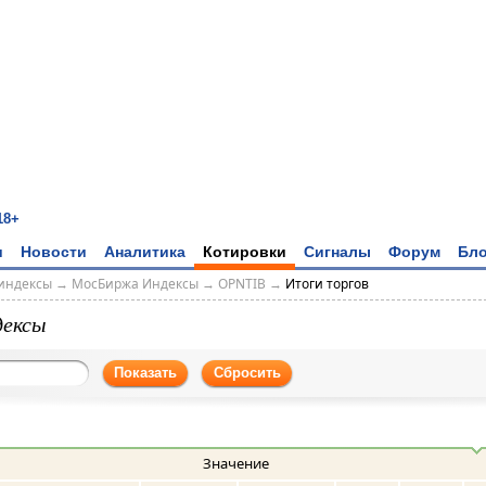
18+
и
Новости
Аналитика
Котировки
Сигналы
Форум
Бло
индексы
→
МосБиржа Индексы
→
OPNTIB
→
Итоги торгов
дексы
Показать
Сбросить
Значение