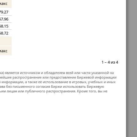
макс
79.27
67.96
68.15
58.72
макс
1 – 4 из 4
жа) является источником и обладателем всей или части указанной на
ьнейшее распространение или предоставление Биржевой информации
й информации, а также её использование в игровых, учебных и иных
ава без письменного согласия Биржи использовать Биржевую
м лицам или публичного распространения. Кроме того, вы не