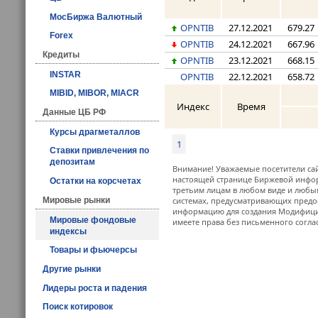
МосБиржа Валютный
OPNTIB
27.12.2021
679.27
Forex
OPNTIB
24.12.2021
667.96
Кредиты
OPNTIB
23.12.2021
668.15
INSTAR
OPNTIB
22.12.2021
658.72
MIBID, MIBOR, MIACR
Индекс
Время
Данные ЦБ РФ
Курсы драгметаллов
1
Ставки привлечения по
депозитам
Внимание! Уважаемые посетители сай
настоящей странице Биржевой инфор
Остатки на корсчетах
третьим лицам в любом виде и любым
системах, предусматривающих предо
Мировые рынки
информацию для создания Модифицир
Мировые фондовые
имеете права без письменного согла
индексы
Товары и фьючерсы
Другие рынки
Лидеры роста и падения
Поиск котировок