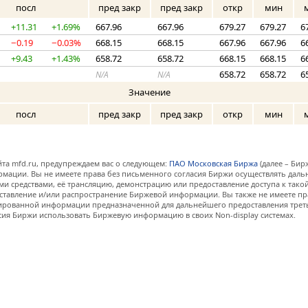
посл
пред закр
пред закр
откр
мин
+11.31
+1.69%
667.96
667.96
679.27
679.27
6
−0.19
−0.03%
668.15
668.15
667.96
667.96
6
+9.43
+1.43%
658.72
658.72
668.15
668.15
6
658.72
658.72
6
N/A
N/A
Значение
посл
пред закр
пред закр
откр
мин
та mfd.ru, предупреждаем вас о следующем:
ПАО Московская Биржа
(далее – Бир
мации. Вы не имеете права без письменного согласия Биржи осуществлять дал
и средствами, её трансляцию, демонстрацию или предоставление доступа к тако
ставление и/или распространение Биржевой информации. Вы также не имеете пр
ованной информации предназначенной для дальнейшего предоставления третьи
сия Биржи использовать Биржевую информацию в своих Non-display системах.