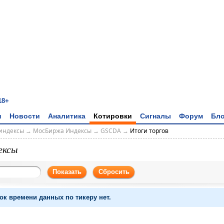
18+
и
Новости
Аналитика
Котировки
Сигналы
Форум
Бло
индексы
→
МосБиржа Индексы
→
GSCDA
→
Итоги торгов
ексы
Показать
Сбросить
ок времени данных по тикеру нет.