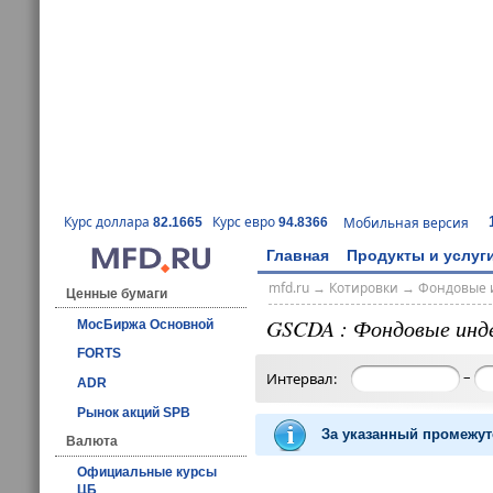
Курс доллара
Курс евро
Мобильная версия
82.1665
94.8366
Главная
Продукты и услуг
mfd.ru
→
Котировки
→
Фондовые 
Ценные бумаги
GSCDA : Фондовые инд
МосБиржа Основной
FORTS
–
Интервал:
ADR
Рынок акций SPB
За указанный промежут
Валюта
Официальные курсы
ЦБ