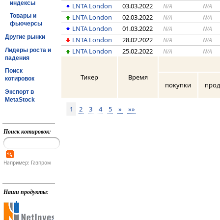
индексы
LNTA London
03.03.2022
N/A
N/A
Товары и
LNTA London
02.03.2022
N/A
N/A
фьючерсы
LNTA London
01.03.2022
N/A
N/A
Другие рынки
LNTA London
28.02.2022
N/A
N/A
Лидеры роста и
LNTA London
25.02.2022
N/A
N/A
падения
Поиск
Тикер
Время
котировок
покупки
про
Экспорт в
MetaStock
1
2
3
4
5
»
»»
Поиск котировок:
Например: Газпром
Наши продукты: