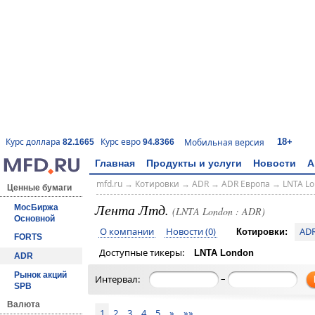
18+
Курс доллара
Курс евро
Мобильная версия
82.1665
94.8366
Главная
Продукты и услуги
Новости
А
mfd.ru
→
Котировки
→
ADR
→
ADR Европа
→
LNTA L
Ценные бумаги
Лента Лтд.
МосБиржа
(LNTA London : ADR)
Основной
О компании
Новости (0)
AD
Котировки:
FORTS
Доступные тикеры:
LNTA London
ADR
Рынок акций
–
Интервал:
SPB
Валюта
1
2
3
4
5
»
»»