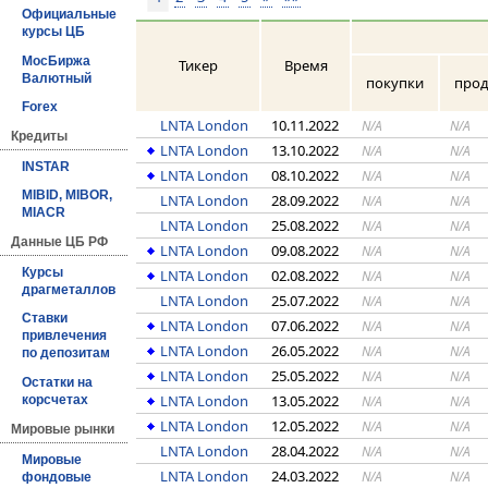
Официальные
курсы ЦБ
МосБиржа
Тикер
Время
Валютный
покупки
про
Forex
LNTA London
10.11.2022
N/A
N/A
Кредиты
LNTA London
13.10.2022
N/A
N/A
INSTAR
LNTA London
08.10.2022
N/A
N/A
MIBID, MIBOR,
LNTA London
28.09.2022
N/A
N/A
MIACR
LNTA London
25.08.2022
N/A
N/A
Данные ЦБ РФ
LNTA London
09.08.2022
N/A
N/A
Курсы
LNTA London
02.08.2022
N/A
N/A
драгметаллов
LNTA London
25.07.2022
N/A
N/A
Ставки
LNTA London
07.06.2022
N/A
N/A
привлечения
LNTA London
26.05.2022
N/A
N/A
по депозитам
LNTA London
25.05.2022
N/A
N/A
Остатки на
LNTA London
13.05.2022
N/A
N/A
корсчетах
LNTA London
12.05.2022
N/A
N/A
Мировые рынки
LNTA London
28.04.2022
N/A
N/A
Мировые
LNTA London
24.03.2022
N/A
N/A
фондовые