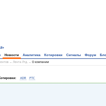
18+
и
Новости
Аналитика
Котировки
Сигналы
Форум
Бло
тентов
→
Лента Лтд.
→
О компании
ADR
РТС
Котировки: