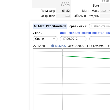
За де
N/A
Изм
Пред закр
61.82
Мин – Макс
–
N/A
Открытие
Объём в шт/день
N/A
NLMKS: РТС Standard
сравнить с
Стиль
День
Неделя
Месяц
Квартал
Го
Свечи
–
27.12.2012
O:
61.82000
H:
61.95394
L:
NLMKS