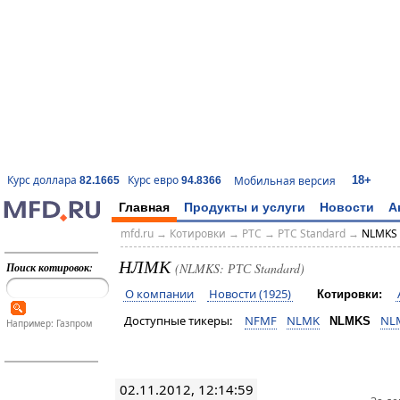
18+
Курс доллара
Курс евро
Мобильная версия
82.1665
94.8366
Главная
Продукты и услуги
Новости
А
mfd.ru
→
Котировки
→
РТС
→
РТС Standard
→
NLMKS 
НЛМК
Поиск котировок:
(NLMKS: РТС Standard)
О компании
Новости (1925)
Котировки:
Доступные тикеры:
NFMF
NLMK
NL
NLMKS
Например: Газпром
02.11.2012, 12:14:59