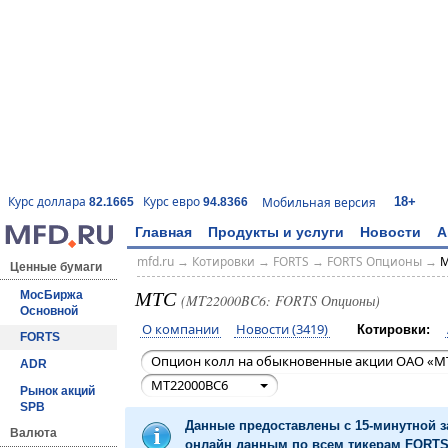
18+
Курс доллара
Курс евро
Мобильная версия
82.1665
94.8366
Главная
Продукты и услуги
Новости
А
mfd.ru
→
Котировки
→
FORTS
→
FORTS Опционы
→
M
Ценные бумаги
МТС
МосБиржа
(MT22000BC6: FORTS Опционы)
Основной
О компании
Новости (3419)
Котировки:
FORTS
Опцион колл на обыкновенные акции ОАО «МТ
ADR
MT22000BC6
Рынок акций
SPB
Данные предоставлены с 15-минутной 
Валюта
онлайн данным по всем тикерам FORTS 