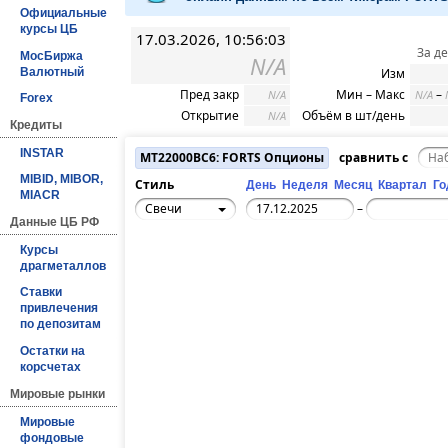
Официальные
курсы ЦБ
17.03.2026, 10:56:03
За д
МосБиржа
N/A
Валютный
Изм
Пред закр
Мин – Макс
–
N/A
N/A
Forex
Открытие
Объём в шт/день
N/A
Кредиты
INSTAR
MT22000BC6: FORTS Опционы
сравнить с
MIBID, MIBOR,
Стиль
День
Неделя
Месяц
Квартал
Го
MIACR
Свечи
–
Данные ЦБ РФ
Курсы
драгметаллов
Ставки
привлечения
по депозитам
Остатки на
корсчетах
Мировые рынки
Мировые
фондовые