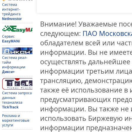
Система
интернет-
трейдинга
NetInvestor
Внимание! Уважаемые посе
следующем:
ПАО Московск
Сервис
обладателем всей или час
EasyMANi
информации. Вы не имеете
Система реал-
осуществлять дальнейшее
тайм
информации
информации третьим лицам
Дикси+
трансляцию, демонстрацию
также её использование в 
Система запроса
предусматривающих предо
данных
теханализа
информации. Вы также не 
TickTrack
Реклама и
использовать Биржевую и
маркетинговые
услуги
информации предназначен