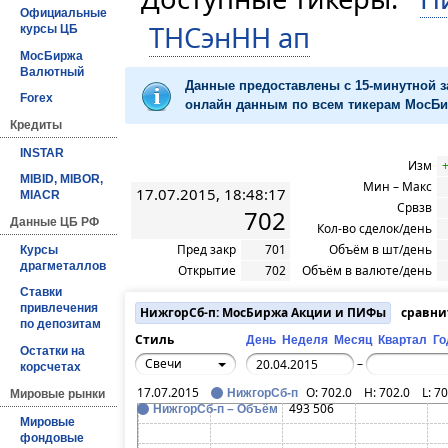
Официальные
ТНСэнНН ап
курсы ЦБ
МосБиржа
Валютный
Данные предоставлены с 15-минутной 
Forex
онлайн данным по всем тикерам МосБир
Кредиты
INSTAR
Изм
+
MIBID, MIBOR,
Мин – Макс
17.07.2015, 18:48:17
MIACR
Срвзв
702
Данные ЦБ РФ
Кол-во сделок/день
Пред закр
701
Объём в шт/день
Курсы
драгметаллов
Открытие
702
Объём в валюте/день
Ставки
привлечения
НижгорСб-п: МосБиржа Акции и ПИФы
сравни
по депозитам
Стиль
День
Неделя
Месяц
Квартал
Го
Остатки на
Свечи
–
корсчетах
17.07.2015
O:
702.0
H:
702.0
L:
70
НижгорСб-п
Мировые рынки
493 506
НижгорСб-п – Объём
Мировые
фондовые