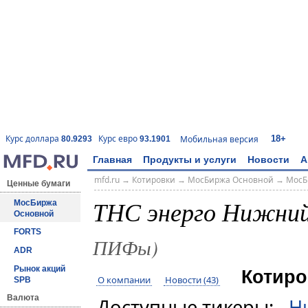
18+
Курс доллара
Курс евро
Мобильная версия
80.9293
93.1901
Главная
Продукты и услуги
Новости
А
mfd.ru
→
Котировки
→
МосБиржа Основной
→
МосБ
Ценные бумаги
ТНС энерго Нижни
МосБиржа
Основной
FORTS
ПИФы)
ADR
Рынок акций
Котиро
О компании
Новости (43)
SPB
Валюта
Доступные тикеры:
Н