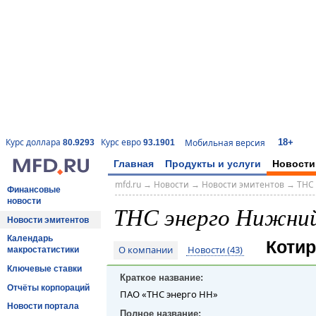
18+
Курс доллара
Курс евро
Мобильная версия
80.9293
93.1901
Главная
Продукты и услуги
Новости
mfd.ru
→
Новости
→
Новости эмитентов
→
ТНС
Финансовые
новости
ТНС энерго Нижний
Новости эмитентов
Календарь
Котир
О компании
Новости (43)
макростатистики
Ключевые ставки
Краткое название:
Отчёты корпораций
ПАО «ТНС энерго НН»
Новости портала
Полное название: