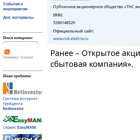
События и
Публичное акционерное общество «ТНС э
мероприятия
ИНН:
Доп. материалы
5260148520
Официальный сайт:
Поиск котировок:
www.nsk.elektra.ru
Ранее – Открытое акц
Например: Газпром
сбытовая компания».
Наши продукты:
Система интернет-
трейдинга
NetInvestor
Сервис
EasyMANi